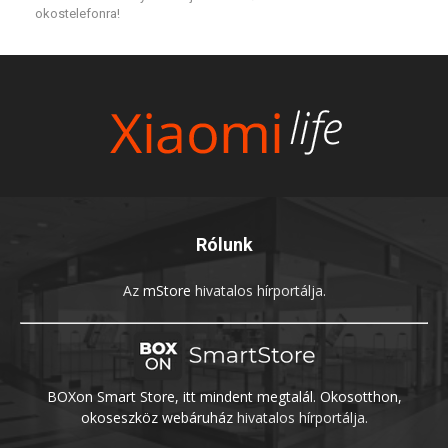
okostelefonra!
Rólunk
Az
mStore
hivatalos hírportálja.
BOXon Smart Store, itt mindent megtalál. Okosotthon,
okoseszköz webáruház
hivatalos hírportálja.