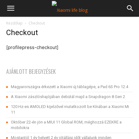
Kezdőlap
Checkout
Checkout
[profilepress-checkout]
AJÁNLOTT BEJEGYZÉSEK
Magyarországra érkezett a Xiaomi új táblagépe, a Pad 6S Pro 12.4
A Xiaomi zászlóshajójában debütál majd a Snapdragon 8 Gen 2
120 Hz-es AMOLED kijelzővel mutatkozott be Kínában a Xiaomi Mi
11
Október 22-én jön a MIUI 11 Global ROM, méghozzá EZEKRE a
mobilokra
Mostantól 1 év helyett 2 év jótállási időt vállalunk minden