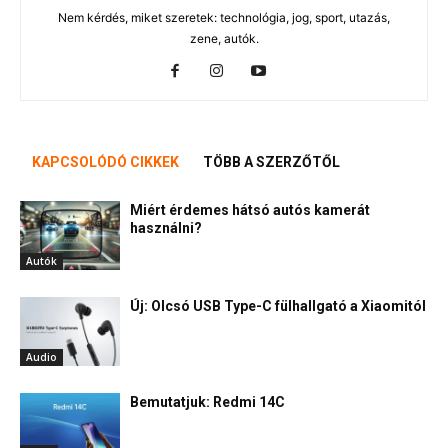
Nem kérdés, miket szeretek: technológia, jog, sport, utazás,
zene, autók.
KAPCSOLÓDÓ CIKKEK
TÖBB A SZERZŐTŐL
Miért érdemes hátsó autós kamerát
használni?
Autók
Új: Olcsó USB Type-C fülhallgató a Xiaomitól
Audio
Bemutatjuk: Redmi 14C