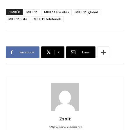
CÍMKÉK
MIUI 11
MIUI 11 frissítés
MIUI 11 globál
MIUI 11 lista
MIUI 11 telefonok
Facebook
X
Email
Zsolt
http://www.xiaomi.hu