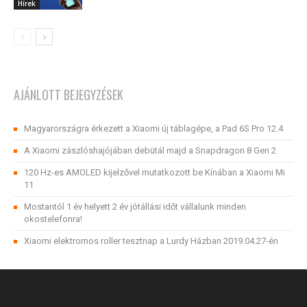
Hírek
AJÁNLOTT BEJEGYZÉSEK
Magyarországra érkezett a Xiaomi új táblagépe, a Pad 6S Pro 12.4
A Xiaomi zászlóshajójában debütál majd a Snapdragon 8 Gen 2
120 Hz-es AMOLED kijelzővel mutatkozott be Kínában a Xiaomi Mi
11
Mostantól 1 év helyett 2 év jótállási időt vállalunk minden
okostelefonra!
Xiaomi elektromos roller tesztnap a Lurdy Házban 2019.04.27-én