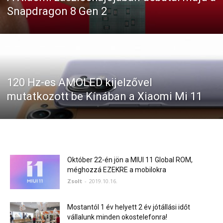
Snapdragon 8 Gen 2
120 Hz-es AMOLED kijelzővel
mutatkozott be Kínában a Xiaomi Mi 11
Október 22-én jön a MIUI 11 Global ROM,
méghozzá EZEKRE a mobilokra
Zsolt
-
2019.10.16.
Mostantól 1 év helyett 2 év jótállási időt
vállalunk minden okostelefonra!