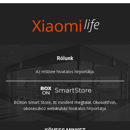
Rólunk
Az
mStore
hivatalos hírportálja.
BOXon Smart Store, itt mindent megtalál. Okosotthon,
okoseszköz webáruház
hivatalos hírportálja.