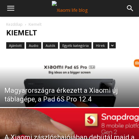
Kezdőlap
Kiemelt
KIEMELT
Ajánlott
Audio
Autók
Egyéb kategória
Hírek
Magyarországra érkezett a Xiaomi új
táblagépe, a Pad 6S Pro 12.4
A Xiaomi zászlóshajójában debütál majd a