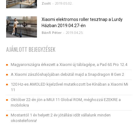
Zsolt
-
2019.05.02.
Xiaomi elektromos roller tesztnap a Lurdy
Házban 2019.04.27-én
Bánfi Péter
-
2019.04.25.
AJÁNLOTT BEJEGYZÉSEK
Magyarországra érkezett a Xiaomi új táblagépe, a Pad 6S Pro 12.4
A Xiaomi zászlóshajójában debütál majd a Snapdragon 8 Gen 2
120 Hz-es AMOLED kijelzővel mutatkozott be Kínában a Xiaomi Mi
11
Október 22-én jön a MIUI 11 Global ROM, méghozzá EZEKRE a
mobilokra
Mostantól 1 év helyett 2 év jótállási időt vállalunk minden
okostelefonra!