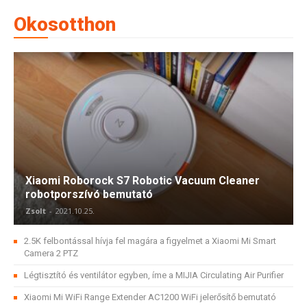
Okosotthon
Xiaomi Roborock S7 Robotic Vacuum Cleaner
robotporszívó bemutató
Zsolt
-
2021.10.25.
2.5K felbontással hívja fel magára a figyelmet a Xiaomi Mi Smart
Camera 2 PTZ
Légtisztító és ventilátor egyben, íme a MIJIA Circulating Air Purifier
Xiaomi Mi WiFi Range Extender AC1200 WiFi jelerősítő bemutató