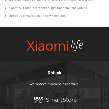
Indiában debütált a Xiaomi Mi 67W SonicCharge 3.0 adapter
Xiaomi Mi Computer Monitor Light Bar bemutató (videó)
Európába érkezik a Xiaomi 65W-os töltője
Rólunk
Az
mStore
hivatalos hírportálja.