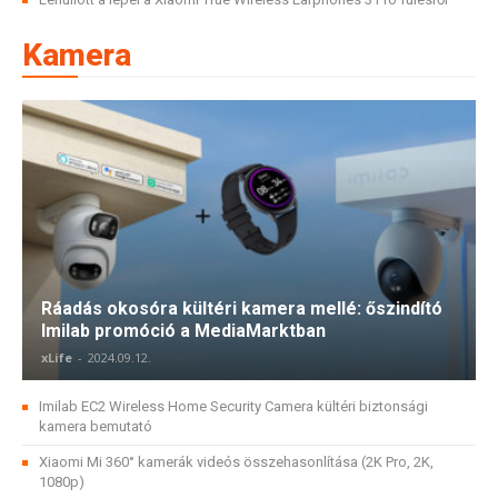
Kamera
Ráadás okosóra kültéri kamera mellé: őszindító
Imilab promóció a MediaMarktban
xLife
-
2024.09.12.
Imilab EC2 Wireless Home Security Camera kültéri biztonsági
kamera bemutató
Xiaomi Mi 360° kamerák videós összehasonlítása (2K Pro, 2K,
1080p)