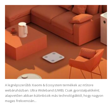
A legnépszerűbb Xiaomi & Ecosystem termékek az mStore
webáruházban. Ultra Wideband (UWB). Csak gyorstalpalóként;
alapvetően abban különbözik más technológiáktól, hogy nagyon
magas frekvencián...