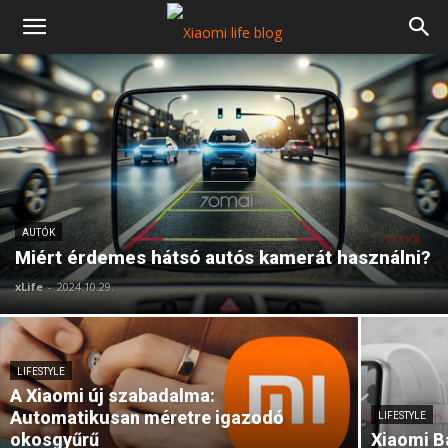
AUTÓK
Miért érdemes hátsó autós kamerát használni?
xLife
-
2024.10.29.
LIFESTYLE
A Xiaomi új szabadalma:
Automatikusan méretre igazodó
LIFESTYLE
okosgyűrű
Xiaomi B