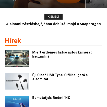
KIEMELT
A Xiaomi zászlóshajójában debütál majd a Snapdragon
120 Hz-es AMOLED kijelzővel mutatkozott be Kínában a
8 Gen 2
Xiaomi Mi 11
Hírek
Miért érdemes hátsó autós kamerát
használni?
Új: Olcsó USB Type-C fülhallgató a
Xiaomitól
Bemutatjuk: Redmi 14C