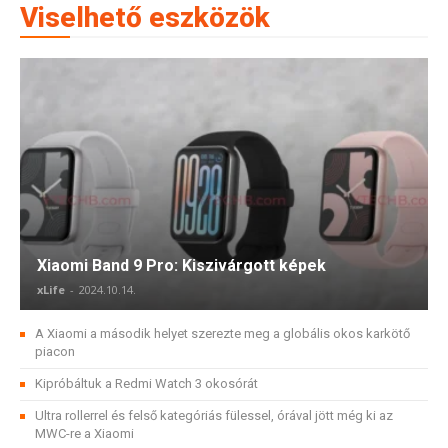
Viselhető eszközök
Xiaomi Band 9 Pro: Kiszivárgott képek
xLife
-
2024.10.14.
A Xiaomi a második helyet szerezte meg a globális okos karkötő
piacon
Kipróbáltuk a Redmi Watch 3 okosórát
Ultra rollerrel és felső kategóriás fülessel, órával jött még ki az
MWC-re a Xiaomi