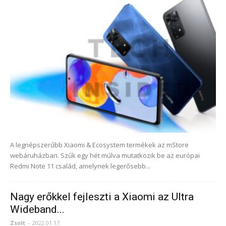
A legnépszerűbb Xiaomi & Ecosystem termékek az mStore
webáruházban. Szűk egy hét múlva mutatkozik be az európai
Redmi Note 11 család, amelynek legerősebb...
Nagy erőkkel fejleszti a Xiaomi az Ultra
Wideband...
Zsolt
-
2022.01.17.