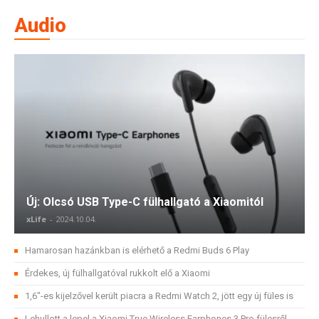
Audio
Új: Olcsó USB Type-C fülhallgató a Xiaomitól
xLife
-
2024.10.04.
Hamarosan hazánkban is elérhető a Redmi Buds 6 Play
Érdekes, új fülhallgatóval rukkolt elő a Xiaomi
1,6″-es kijelzővel került piacra a Redmi Watch 2, jött egy új füles is
Lehullott a lepel a Xiaomi True Wireless Earphones 3 Pro fülesről