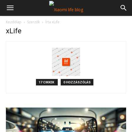
Kezdőlap
Szerzők
Írta xLife
xLife
17 CIKKEK
0 HOZZÁSZÓLÁS