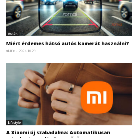
Autók
Miért érdemes hátsó autós kamerát használni?
xLife
-
2024.10.29.
Lifestyle
A Xiaomi új szabadalma: Automatikusan