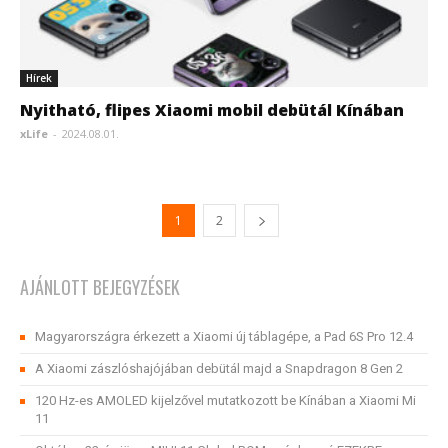
Hírek
Nyitható, flipes Xiaomi mobil debütál Kínában
xLife
-
2024.08.01.
1
2
AJÁNLOTT BEJEGYZÉSEK
Magyarországra érkezett a Xiaomi új táblagépe, a Pad 6S Pro 12.4
A Xiaomi zászlóshajójában debütál majd a Snapdragon 8 Gen 2
120 Hz-es AMOLED kijelzővel mutatkozott be Kínában a Xiaomi Mi
11