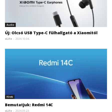
Audio
Új: Olcsó USB Type-C fülhallgató a Xiaomitól
xLife
-
2024.10.04.
Hírek
Bemutatjuk: Redmi 14C
xLife
-
2024.09.23.