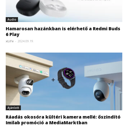
Audio
Hamarosan hazánkban is elérhető a Redmi Buds
6 Play
xLife
-
2024.09.19.
Ajánlott
Ráadás okosóra kültéri kamera mellé: őszindító
Imilab promóció a MediaMarktban