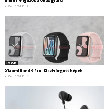
méretre igazodó okosgyűrű
xLife
-
2024.10.18.
Lifestyle
Xiaomi Band 9 Pro: Kiszivárgott képek
xLife
-
2024.10.14.