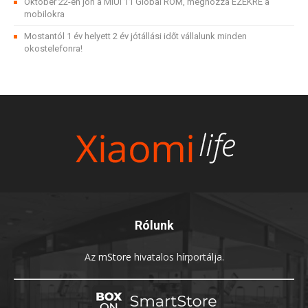
Október 22-én jön a MIUI 11 Global ROM, méghozzá EZEKRE a
mobilokra
Mostantól 1 év helyett 2 év jótállási időt vállalunk minden
okostelefonra!
Rólunk
Az
mStore
hivatalos hírportálja.