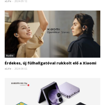
xLife
-
2024.09.12.
Audio
Érdekes, új fülhallgatóval rukkolt elő a Xiaomi
xLife
-
2024.08.02.