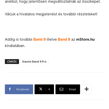
anélkül, hogy jelentősen megváltoztatnák az összképet.
Várjuk a hivatalos megjelenést és további részleteket!
Addig is további
Band 9
illetve
Band 8
az
mStore.hu
kínálatában.
CÍMKÉK
Xiaomi Band 9 Pro
Facebook
X
Email