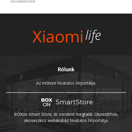
okostelefonra!
Rólunk
Az
mStore
hivatalos hírportálja.
BOXon Smart Store, itt mindent megtalál. Okosotthon,
okoseszköz webáruház
hivatalos hírportálja.