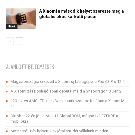
A Xiaomi a második helyet szerezte meg a
globális okos karkötő piacon
Hírek
AJÁNLOTT BEJEGYZÉSEK
Magyarországra érkezett a Xiaomi új táblagépe, a Pad 6S Pro 12.4
A Xiaomi zászlóshajójában debütál majd a Snapdragon 8 Gen 2
120 Hz-es AMOLED kijelzővel mutatkozott be Kínában a Xiaomi Mi
11
Október 22-én jön a MIUI 11 Global ROM, méghozzá EZEKRE a
mobilokra
Mostantól 1 év helyett 2 év jótállási időt vállalunk minden