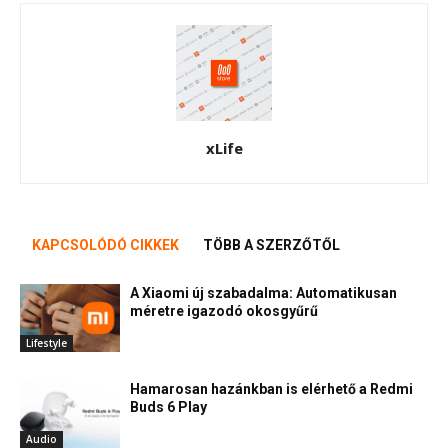
xLife
KAPCSOLÓDÓ CIKKEK
TÖBB A SZERZŐTŐL
A Xiaomi új szabadalma: Automatikusan
méretre igazodó okosgyűrű
Lifestyle
Hamarosan hazánkban is elérhető a Redmi
Buds 6 Play
Audio