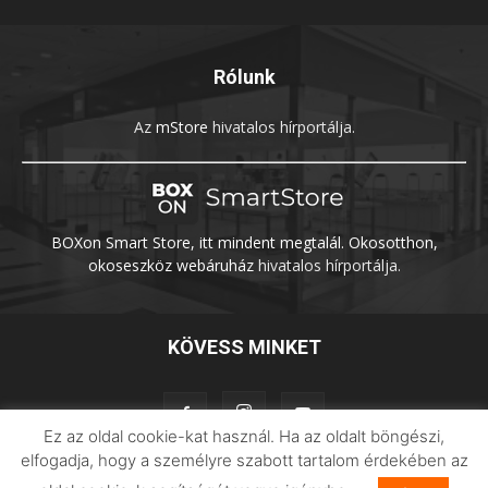
Rólunk
Az
mStore
hivatalos hírportálja.
BOXon Smart Store, itt mindent megtalál. Okosotthon,
okoseszköz webáruház
hivatalos hírportálja.
KÖVESS MINKET
Ez az oldal cookie-kat használ. Ha az oldalt böngészi,
elfogadja, hogy a személyre szabott tartalom érdekében az