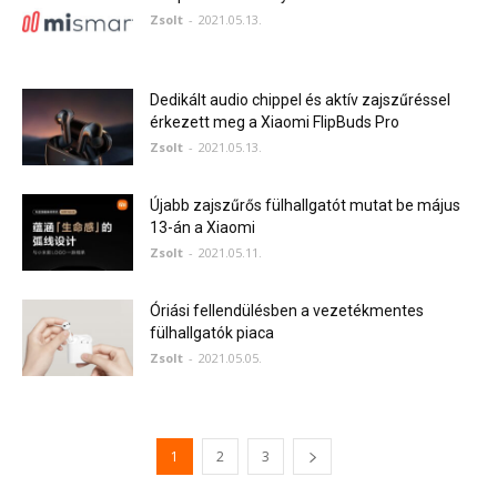
Zsolt
-
2021.05.13.
Dedikált audio chippel és aktív zajszűréssel
érkezett meg a Xiaomi FlipBuds Pro
Zsolt
-
2021.05.13.
Újabb zajszűrős fülhallgatót mutat be május
13-án a Xiaomi
Zsolt
-
2021.05.11.
Óriási fellendülésben a vezetékmentes
fülhallgatók piaca
Zsolt
-
2021.05.05.
1
2
3