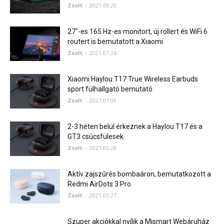
Zsolt
-
2021.09.28.
27″-es 165 Hz-es monitort, új rollert és WiFi 6
routert is bemutatott a Xiaomi
Zsolt
-
2021.07.26.
Xiaomi Haylou T17 True Wireless Earbuds
sport fülhallgató bemutató
Zsolt
-
2021.07.09.
2-3 héten belül érkeznek a Haylou T17 és a
GT3 csúcsfülesek
Zsolt
-
2021.05.28.
Aktív zajszűrés bombaáron, bemutatkozott a
Redmi AirDots 3 Pro
Zsolt
-
2021.05.27.
Szuper akciókkal nyílik a Mismart Webáruház