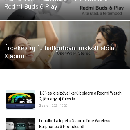
Redmi Buds 6 Play
Érdekes, új fülhallgatóval rukkolt elő a
Xiaomi
1,6″-es kijelzővel került piacra a Redmi Watch
2, jött egy új füles is
Zsolt
-
2021.10.29.
Lehullott a lepel a Xiaomi True Wireless
Earphones 3 Pro fülesről