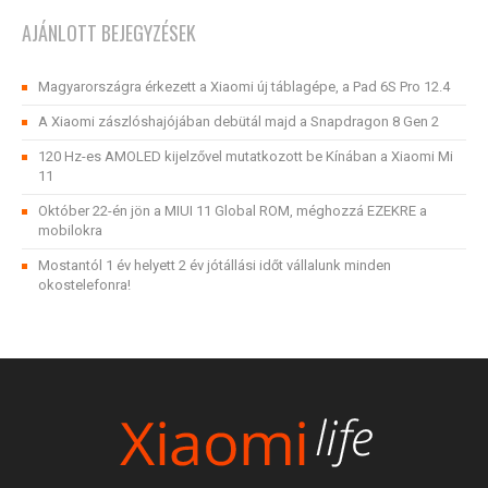
AJÁNLOTT BEJEGYZÉSEK
Magyarországra érkezett a Xiaomi új táblagépe, a Pad 6S Pro 12.4
A Xiaomi zászlóshajójában debütál majd a Snapdragon 8 Gen 2
120 Hz-es AMOLED kijelzővel mutatkozott be Kínában a Xiaomi Mi
11
Október 22-én jön a MIUI 11 Global ROM, méghozzá EZEKRE a
mobilokra
Mostantól 1 év helyett 2 év jótállási időt vállalunk minden
okostelefonra!