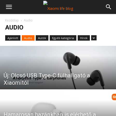
Kezdőlap
Audio
AUDIO
Ajánlott
Audio
Autók
Egyéb kategória
Hírek
Új: Olcsó USB Type-C fülhallgató a
Xiaomitól
Hamarosan hazánkban is elérhető a