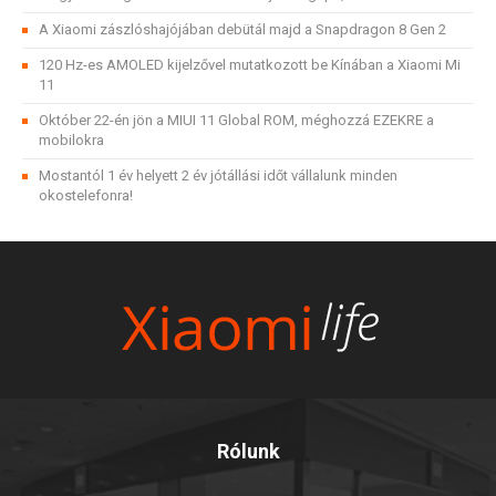
A Xiaomi zászlóshajójában debütál majd a Snapdragon 8 Gen 2
120 Hz-es AMOLED kijelzővel mutatkozott be Kínában a Xiaomi Mi
11
Október 22-én jön a MIUI 11 Global ROM, méghozzá EZEKRE a
mobilokra
Mostantól 1 év helyett 2 év jótállási időt vállalunk minden
okostelefonra!
Rólunk