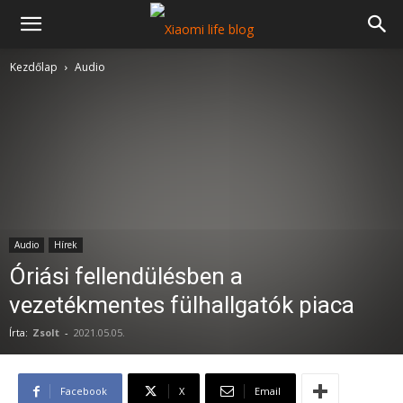
Kezdőlap
Audio
Audio
Hírek
Óriási fellendülésben a
vezetékmentes fülhallgatók piaca
Írta:
Zsolt
-
2021.05.05.
Facebook
X
Email