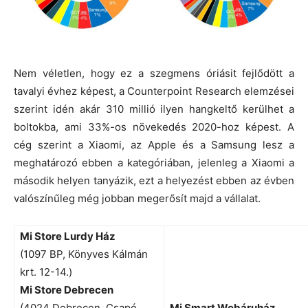
Nem véletlen, hogy ez a szegmens óriásit fejlődött a
tavalyi évhez képest, a Counterpoint Research elemzései
szerint idén akár 310 millió ilyen hangkeltő kerülhet a
boltokba, ami 33%-os növekedés 2020-hoz képest. A
cég szerint a Xiaomi, az Apple és a Samsung lesz a
meghatározó ebben a kategóriában, jelenleg a Xiaomi a
második helyen tanyázik, ezt a helyezést ebben az évben
valószínűleg még jobban megerősít majd a vállalat.
Mi Store Lurdy Ház
(1097 BP, Könyves Kálmán
krt. 12-14.)
Mi Store Debrecen
(4024 Debrecen, Csapó
Mi Smart Webáruház