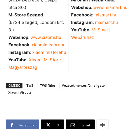
utca 30.)
Webshop
:
www.mismart.hu
Mi Store Szeged
Facebook
:
mismart.hu
(6724 Szeged, Londoni krt.
Instagram
:
mismart.hu
3.)
YouTube
:
Mi Smart
Webshop
:
www.xiaomi.hu
Webáruház
Facebook
:
xiaomimistorehu
Instagram
:
xiaomimistorehu
YouTube
:
Xiaomi Mi Store
Magyarország
CÍMKÉK
TWS
TWS füles
Vezetékmentes fülhallgató
Xiaomi Airdots
Facebook
X
Email