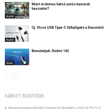
Miért érdemes hátsó autós kamerát
használni?
Autók
Új: Olcsó USB Type-C fülhallgató a Xiaomitól
Audio
Bemutatjuk: Redmi 14C
Hírek
AJÁNLOTT BEJEGYZÉSEK
Magyarországra érkezett a Xiaomi új táblagépe, a Pad 6S Pro 12.4