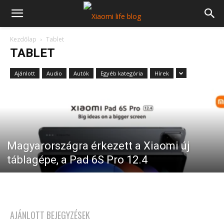
Kezdőlap
Tablet
TABLET
Ajánlott
Audio
Autók
Egyéb kategória
Hírek
Magyarországra érkezett a Xiaomi új
táblagépe, a Pad 6S Pro 12.4
AJÁNLOTT BEJEGYZÉSEK