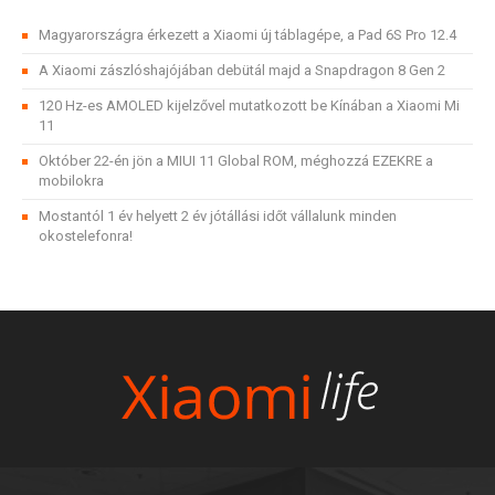
Magyarországra érkezett a Xiaomi új táblagépe, a Pad 6S Pro 12.4
A Xiaomi zászlóshajójában debütál majd a Snapdragon 8 Gen 2
120 Hz-es AMOLED kijelzővel mutatkozott be Kínában a Xiaomi Mi
11
Október 22-én jön a MIUI 11 Global ROM, méghozzá EZEKRE a
mobilokra
Mostantól 1 év helyett 2 év jótállási időt vállalunk minden
okostelefonra!