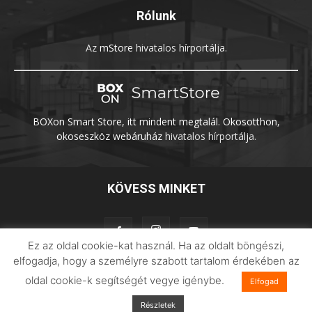
Rólunk
Az
mStore
hivatalos hírportálja.
BOXon Smart Store, itt mindent megtalál. Okosotthon,
okoseszköz webáruház
hivatalos hírportálja.
KÖVESS MINKET
Ez az oldal cookie-kat használ. Ha az oldalt böngészi,
elfogadja, hogy a személyre szabott tartalom érdekében az
oldal cookie-k segítségét vegye igénybe.
Adatvédelem
Impresszum
Imilab
Elfogad
Részletek
© 2026 Xiaomilife | Minden jog fenntartva.