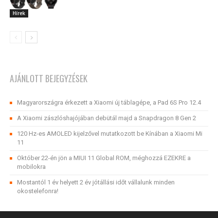
Hírek
AJÁNLOTT BEJEGYZÉSEK
Magyarországra érkezett a Xiaomi új táblagépe, a Pad 6S Pro 12.4
A Xiaomi zászlóshajójában debütál majd a Snapdragon 8 Gen 2
120 Hz-es AMOLED kijelzővel mutatkozott be Kínában a Xiaomi Mi
11
Október 22-én jön a MIUI 11 Global ROM, méghozzá EZEKRE a
mobilokra
Mostantól 1 év helyett 2 év jótállási időt vállalunk minden
okostelefonra!