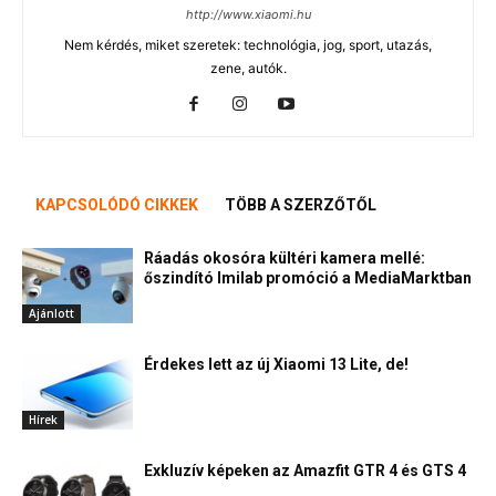
http://www.xiaomi.hu
Nem kérdés, miket szeretek: technológia, jog, sport, utazás,
zene, autók.
KAPCSOLÓDÓ CIKKEK
TÖBB A SZERZŐTŐL
Ráadás okosóra kültéri kamera mellé:
őszindító Imilab promóció a MediaMarktban
Ajánlott
Érdekes lett az új Xiaomi 13 Lite, de!
Hírek
Exkluzív képeken az Amazfit GTR 4 és GTS 4