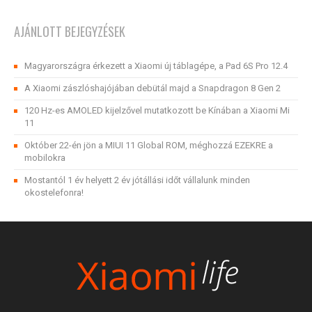
AJÁNLOTT BEJEGYZÉSEK
Magyarországra érkezett a Xiaomi új táblagépe, a Pad 6S Pro 12.4
A Xiaomi zászlóshajójában debütál majd a Snapdragon 8 Gen 2
120 Hz-es AMOLED kijelzővel mutatkozott be Kínában a Xiaomi Mi
11
Október 22-én jön a MIUI 11 Global ROM, méghozzá EZEKRE a
mobilokra
Mostantól 1 év helyett 2 év jótállási időt vállalunk minden
okostelefonra!