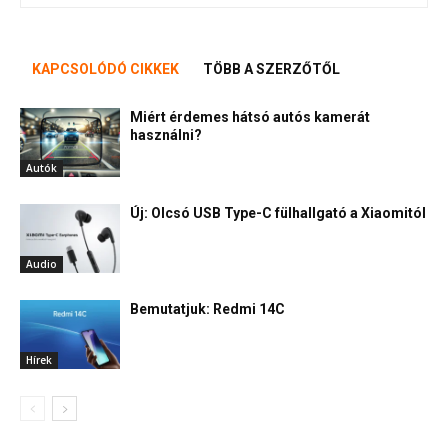
KAPCSOLÓDÓ CIKKEK
TÖBB A SZERZŐTŐL
Miért érdemes hátsó autós kamerát
használni?
Autók
Új: Olcsó USB Type-C fülhallgató a Xiaomitól
Audio
Bemutatjuk: Redmi 14C
Hírek