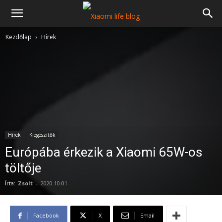
Kezdőlap
Hírek
Hírek
Kiegészítők
Európába érkezik a Xiaomi 65W-os
töltője
Írta:
Zsolt
-
2020.10.01.
Facebook
X
Email