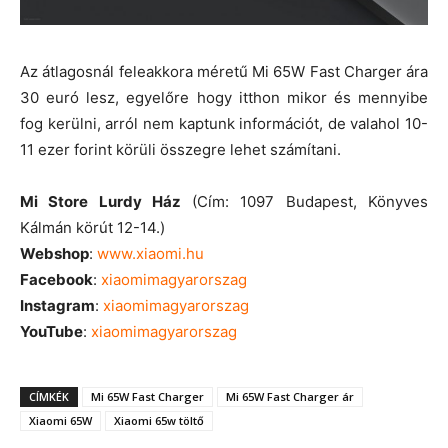
Az átlagosnál feleakkora méretű Mi 65W Fast Charger ára
30 euró lesz, egyelőre hogy itthon mikor és mennyibe
fog kerülni, arról nem kaptunk információt, de valahol 10-
11 ezer forint körüli összegre lehet számítani.
Mi Store Lurdy Ház
(Cím: 1097 Budapest, Könyves
Kálmán körút 12-14.)
Webshop
:
www.xiaomi.hu
Facebook
:
xiaomimagyarorszag
Instagram
:
xiaomimagyarorszag
YouTube
:
xiaomimagyarorszag
CÍMKÉK
Mi 65W Fast Charger
Mi 65W Fast Charger ár
Xiaomi 65W
Xiaomi 65w töltő