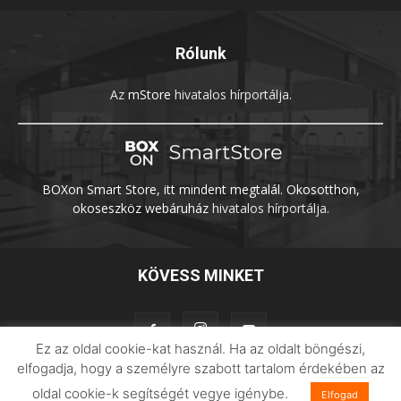
Rólunk
Az
mStore
hivatalos hírportálja.
BOXon Smart Store, itt mindent megtalál. Okosotthon,
okoseszköz webáruház
hivatalos hírportálja.
KÖVESS MINKET
Ez az oldal cookie-kat használ. Ha az oldalt böngészi,
elfogadja, hogy a személyre szabott tartalom érdekében az
oldal cookie-k segítségét vegye igénybe.
Adatvédelem
Impresszum
Imilab
Elfogad