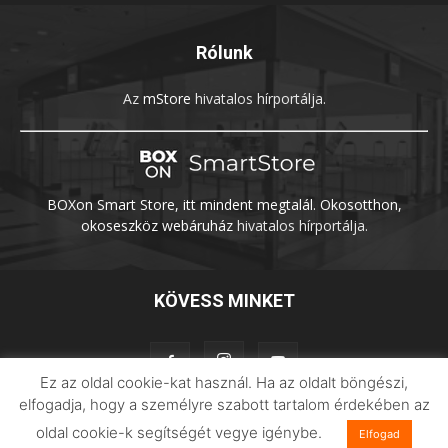
Rólunk
Az
mStore
hivatalos hírportálja.
BOXon Smart Store, itt mindent megtalál. Okosotthon,
okoseszköz webáruház
hivatalos hírportálja.
KÖVESS MINKET
Ez az oldal cookie-kat használ. Ha az oldalt böngészi,
elfogadja, hogy a személyre szabott tartalom érdekében az
oldal cookie-k segítségét vegye igénybe.
Elfogad
Adatvédelem
Impresszum
Imilab