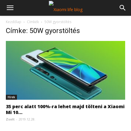
Kezdőlap
Címkék
50W gyorstöltés
Címke: 50W gyorstöltés
Hírek
35 perc alatt 100%-ra lehet majd tölteni a Xiaomi
Mi 10...
Zsolt
-
2019.12.28.