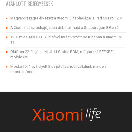
AJÁNLOTT BEJEGYZÉSEK
Magyarországra érkezett a Xiaomi új táblagépe, a Pad 6S Pro 12.4
A Xiaomi zászlóshajójában debütál majd a Snapdragon 8 Gen 2
120 Hz-es AMOLED kijelzővel mutatkozott be Kínában a Xiaomi Mi
11
Október 22-én jön a MIUI 11 Global ROM, méghozzá EZEKRE a
mobilokra
Mostantól 1 év helyett 2 év jótállási időt vállalunk minden
okostelefonra!