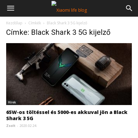
Kezdőlap
Címkék
Black Shark 3 5G kijelző
Címke: Black Shark 3 5G kijelző
Hírek
65W-os töltéssel és 5000-es akkuval jön a Black
Shark 3 5G
Zsolt
-
2020.02.24.