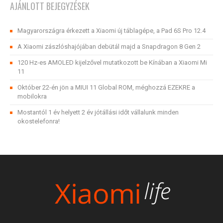
AJÁNLOTT BEJEGYZÉSEK
Magyarországra érkezett a Xiaomi új táblagépe, a Pad 6S Pro 12.4
A Xiaomi zászlóshajójában debütál majd a Snapdragon 8 Gen 2
120 Hz-es AMOLED kijelzővel mutatkozott be Kínában a Xiaomi Mi
11
Október 22-én jön a MIUI 11 Global ROM, méghozzá EZEKRE a
mobilokra
Mostantól 1 év helyett 2 év jótállási időt vállalunk minden
okostelefonra!