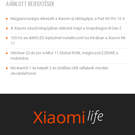
AJÁNLOTT BEJEGYZÉSEK
Magyarországra érkezett a Xiaomi új táblagépe, a Pad 6S Pro 12.4
A Xiaomi zászlóshajójában debütál majd a Snapdragon 8 Gen 2
120 Hz-es AMOLED kijelzővel mutatkozott be Kínában a Xiaomi Mi
11
Október 22-én jön a MIUI 11 Global ROM, méghozzá EZEKRE a
mobilokra
Mostantól 1 év helyett 2 év jótállási időt vállalunk minden
okostelefonra!