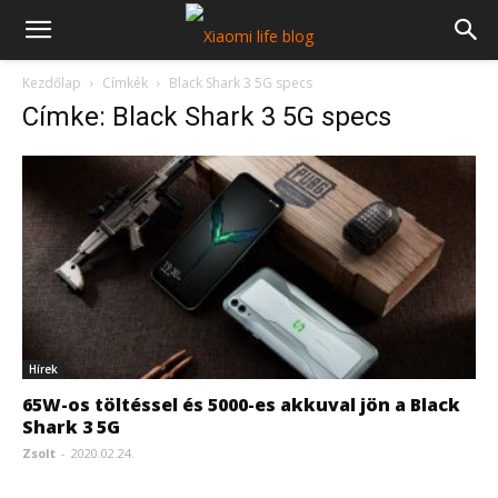
Kezdőlap
Címkék
Black Shark 3 5G specs
Címke: Black Shark 3 5G specs
Hírek
65W-os töltéssel és 5000-es akkuval jön a Black
Shark 3 5G
Zsolt
-
2020.02.24.