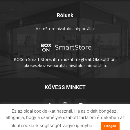
Rólunk
Az
mStore
hivatalos hírportálja.
BOXon Smart Store, itt mindent megtalál. Okosotthon,
okoseszköz webáruház
hivatalos hírportálja.
KÖVESS MINKET
Ez az oldal cookie-kat használ. Ha az oldalt böngészi,
elfogadja, hogy a személyre szabott tartalom érdekében az
oldal cookie-k segítségét vegye igénybe.
Elfogad
Adatvédelem
Impresszum
Imilab