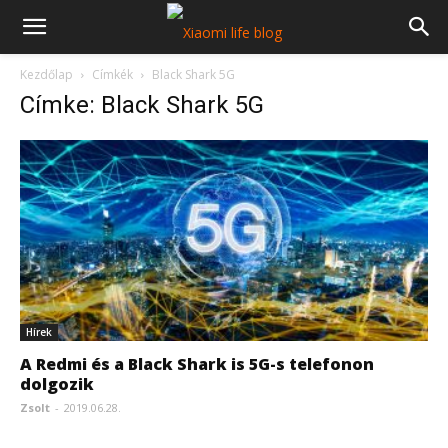
Kezdőlap
Címkék
Black Shark 5G
Címke: Black Shark 5G
Hírek
A Redmi és a Black Shark is 5G-s telefonon
dolgozik
Zsolt
-
2019.06.28.