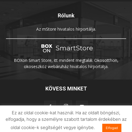
Rólunk
Az
mStore
hivatalos hírportálja.
BOXon Smart Store, itt mindent megtalál. Okosotthon,
okoseszköz webáruház
hivatalos hírportálja.
KÖVESS MINKET
Ez az oldal cookie-kat használ. Ha az oldalt böngészi,
elfogadja, hogy a személyre szabott tartalom érdekében az
oldal cookie-k segítségét vegye igénybe.
Elfogad
Adatvédelem
Impresszum
Imilab