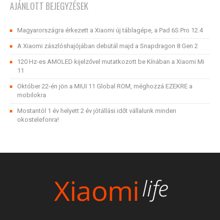
AJÁNLOTT BEJEGYZÉSEK
Magyarországra érkezett a Xiaomi új táblagépe, a Pad 6S Pro 12.4
A Xiaomi zászlóshajójában debütál majd a Snapdragon 8 Gen 2
120 Hz-es AMOLED kijelzővel mutatkozott be Kínában a Xiaomi Mi
11
Október 22-én jön a MIUI 11 Global ROM, méghozzá EZEKRE a
mobilokra
Mostantól 1 év helyett 2 év jótállási időt vállalunk minden
okostelefonra!