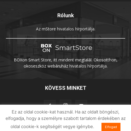
Rólunk
Az
mStore
hivatalos hírportálja.
BOXon Smart Store, itt mindent megtalál. Okosotthon,
okoseszköz webáruház
hivatalos hírportálja.
KÖVESS MINKET
Ez az oldal cookie-kat használ. Ha az oldalt böngészi,
elfogadja, hogy a személyre szabott tartalom érdekében az
oldal cookie-k segítségét vegye igénybe.
Elfogad
Adatvédelem
Impresszum
Imilab