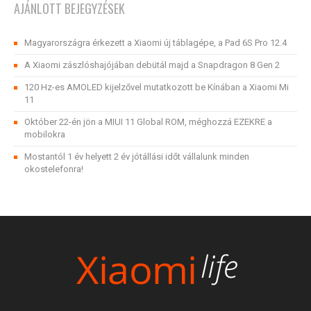
AJÁNLOTT BEJEGYZÉSEK
Magyarországra érkezett a Xiaomi új táblagépe, a Pad 6S Pro 12.4
A Xiaomi zászlóshajójában debütál majd a Snapdragon 8 Gen 2
120 Hz-es AMOLED kijelzővel mutatkozott be Kínában a Xiaomi Mi
11
Október 22-én jön a MIUI 11 Global ROM, méghozzá EZEKRE a
mobilokra
Mostantól 1 év helyett 2 év jótállási időt vállalunk minden
okostelefonra!