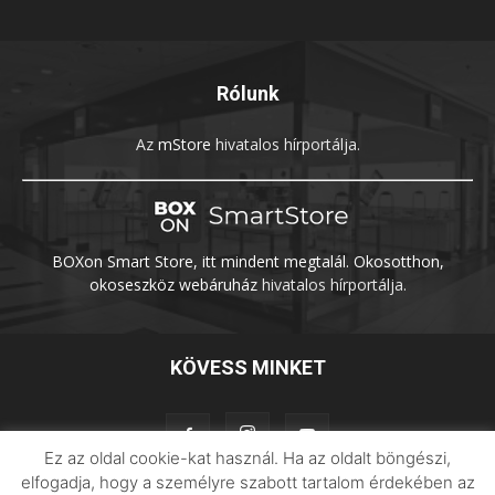
Rólunk
Az
mStore
hivatalos hírportálja.
BOXon Smart Store, itt mindent megtalál. Okosotthon,
okoseszköz webáruház
hivatalos hírportálja.
KÖVESS MINKET
Ez az oldal cookie-kat használ. Ha az oldalt böngészi,
elfogadja, hogy a személyre szabott tartalom érdekében az