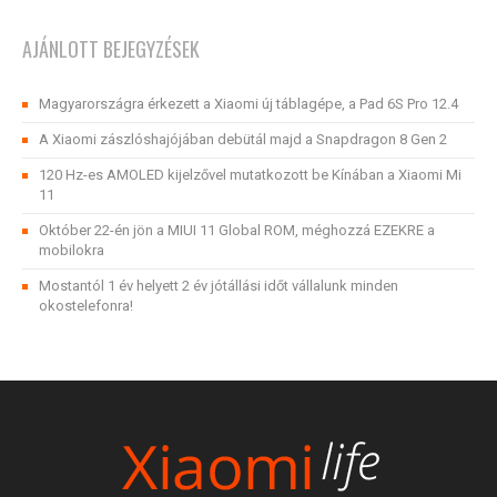
AJÁNLOTT BEJEGYZÉSEK
Magyarországra érkezett a Xiaomi új táblagépe, a Pad 6S Pro 12.4
A Xiaomi zászlóshajójában debütál majd a Snapdragon 8 Gen 2
120 Hz-es AMOLED kijelzővel mutatkozott be Kínában a Xiaomi Mi
11
Október 22-én jön a MIUI 11 Global ROM, méghozzá EZEKRE a
mobilokra
Mostantól 1 év helyett 2 év jótállási időt vállalunk minden
okostelefonra!