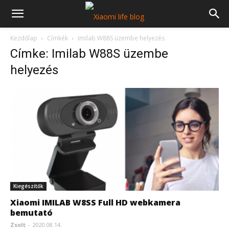
Kezdőlap
Címkék
Imilab W88S üzembe helyezés
Címke: Imilab W88S üzembe
helyezés
Kiegészítők
Xiaomi IMILAB W8SS Full HD webkamera
bemutató
Zsolt
-
2020.08.14.