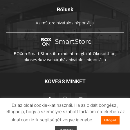
Rólunk
Az
mStore
hivatalos hírportálja.
BOXon Smart Store, itt mindent megtalál. Okosotthon,
okoseszköz webáruház
hivatalos hírportálja.
KÖVESS MINKET
Ez az oldal cookie-kat használ. Ha az oldalt böngészi,
elfogadja, hogy a személyre szabott tartalom érdekében az
oldal cookie-k segítségét vegye igénybe.
Elfogad
Adatvédelem
Impresszum
Imilab