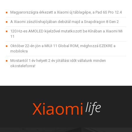
Magyarországra érkezett a Xiaomi új táblagépe, a Pad 6S Pro 12.4
A Xiaomi zászlóshajójában debütál majd a Snapdragon 8 Gen 2
120 Hz-es AMOLED kijelzővel mutatkozott be Kínában a Xiaomi Mi
11
Október 22-én jön a MIUI 11 Global ROM, méghozzá EZEKRE a
mobilokra
Mostantól 1 év helyett 2 év jótállási időt vállalunk minden
okostelefonra!