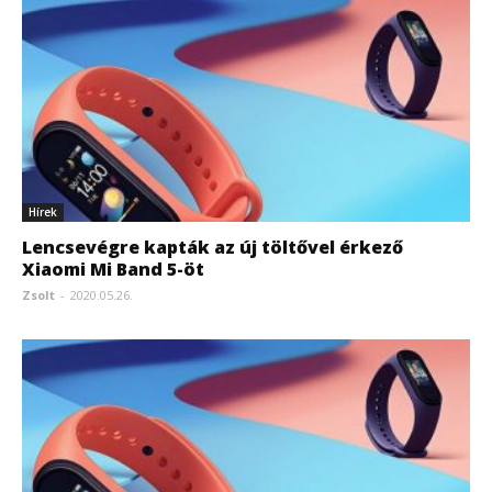
Hírek
Lencsevégre kapták az új töltővel érkező
Xiaomi Mi Band 5-öt
Zsolt
-
2020.05.26.