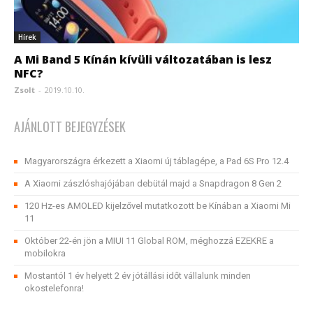
Hírek
A Mi Band 5 Kínán kívüli változatában is lesz
NFC?
Zsolt
-
2019.10.10.
AJÁNLOTT BEJEGYZÉSEK
Magyarországra érkezett a Xiaomi új táblagépe, a Pad 6S Pro 12.4
A Xiaomi zászlóshajójában debütál majd a Snapdragon 8 Gen 2
120 Hz-es AMOLED kijelzővel mutatkozott be Kínában a Xiaomi Mi
11
Október 22-én jön a MIUI 11 Global ROM, méghozzá EZEKRE a
mobilokra
Mostantól 1 év helyett 2 év jótállási időt vállalunk minden
okostelefonra!