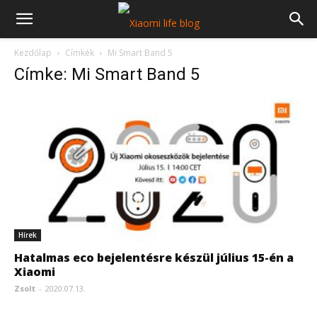
Kezdőlap
Címkék
Mi Smart Band 5
Címke: Mi Smart Band 5
Hírek
Hatalmas eco bejelentésre készül július 15-én a
Xiaomi
Zsolt
-
2020.07.13.