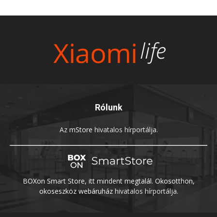
Rólunk
Az
mStore
hivatalos hírportálja.
BOXon Smart Store, itt mindent megtalál. Okosotthon,
okoseszköz webáruház
hivatalos hírportálja.