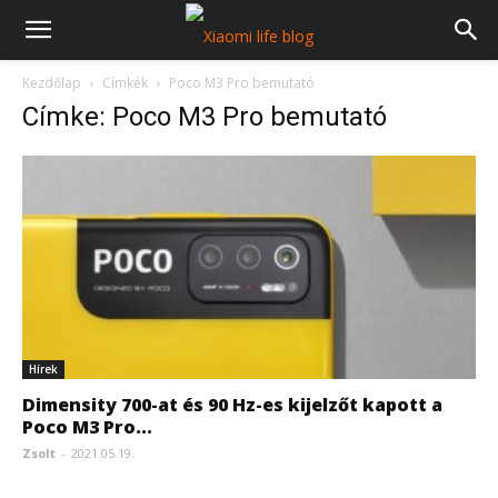
Kezdőlap
Címkék
Poco M3 Pro bemutató
Címke: Poco M3 Pro bemutató
Hírek
Dimensity 700-at és 90 Hz-es kijelzőt kapott a
Poco M3 Pro...
Zsolt
-
2021.05.19.