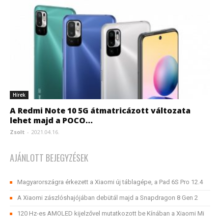
Hírek
A Redmi Note 10 5G átmatricázott változata
lehet majd a POCO...
Zsolt
-
2021.04.16.
AJÁNLOTT BEJEGYZÉSEK
Magyarországra érkezett a Xiaomi új táblagépe, a Pad 6S Pro 12.4
A Xiaomi zászlóshajójában debütál majd a Snapdragon 8 Gen 2
120 Hz-es AMOLED kijelzővel mutatkozott be Kínában a Xiaomi Mi