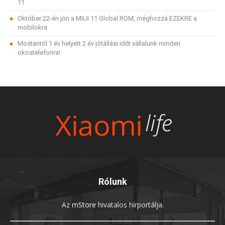
11
Október 22-én jön a MIUI 11 Global ROM, méghozzá EZEKRE a
mobilokra
Mostantól 1 év helyett 2 év jótállási időt vállalunk minden
okostelefonra!
Rólunk
Az
mStore
hivatalos hírportálja.