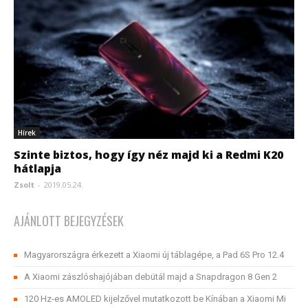
Hírek
Szinte biztos, hogy így néz majd ki a Redmi K20
hátlapja
Zsolt
-
2019.05.24.
AJÁNLOTT BEJEGYZÉSEK
Magyarországra érkezett a Xiaomi új táblagépe, a Pad 6S Pro 12.4
A Xiaomi zászlóshajójában debütál majd a Snapdragon 8 Gen 2
120 Hz-es AMOLED kijelzővel mutatkozott be Kínában a Xiaomi Mi