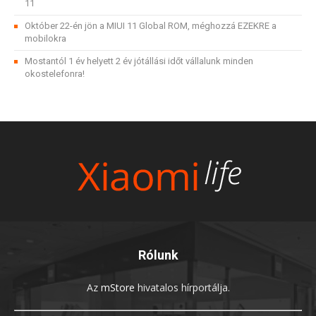
11
Október 22-én jön a MIUI 11 Global ROM, méghozzá EZEKRE a
mobilokra
Mostantól 1 év helyett 2 év jótállási időt vállalunk minden
okostelefonra!
Rólunk
Az
mStore
hivatalos hírportálja.