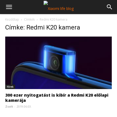
Kezdőlap
Címkék
Redmi K20 kamera
Címke: Redmi K20 kamera
Hírek
300 ezer nyitogatást is kibír a Redmi K20 előlapi
kamerája
Zsolt
-
2019.06.03.