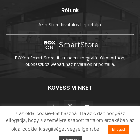
Rólunk
Az
mStore
hivatalos hírportálja.
BOXon Smart Store, itt mindent megtalál. Okosotthon,
okoseszköz webáruház
hivatalos hírportálja.
KÖVESS MINKET
Ez az oldal cookie-kat használ. Ha az oldalt böngészi,
elfogadja, hogy a személyre szabott tartalom érdekében az
oldal cookie-k segítségét vegye igénybe.
Elfogad
Adatvédelem
Impresszum
Imilab