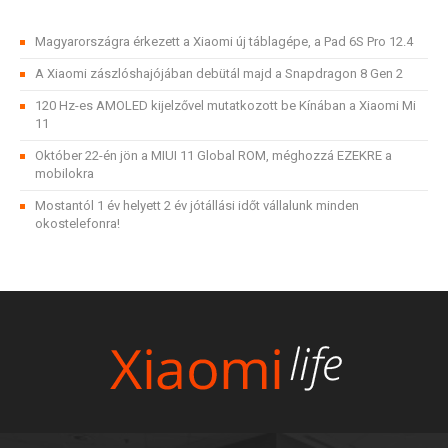
Magyarországra érkezett a Xiaomi új táblagépe, a Pad 6S Pro 12.4
A Xiaomi zászlóshajójában debütál majd a Snapdragon 8 Gen 2
120 Hz-es AMOLED kijelzővel mutatkozott be Kínában a Xiaomi Mi
11
Október 22-én jön a MIUI 11 Global ROM, méghozzá EZEKRE a
mobilokra
Mostantól 1 év helyett 2 év jótállási időt vállalunk minden
okostelefonra!