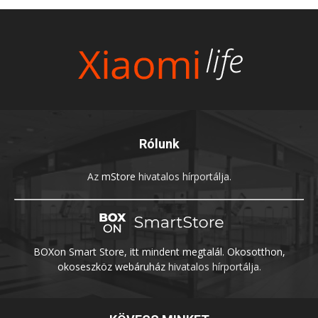
Rólunk
Az
mStore
hivatalos hírportálja.
BOXon Smart Store, itt mindent megtalál. Okosotthon,
okoseszköz webáruház
hivatalos hírportálja.