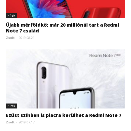
Hírek
Újabb mérföldkő; már 20 milliónál tart a Redmi
Note 7 család
Zsolt
-
2019.08.21.
Hírek
Ezüst színben is piacra kerülhet a Redmi Note 7
Zsolt
-
2019.07.17.