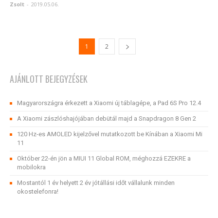
Zsolt
-
2019.05.06.
1
2
AJÁNLOTT BEJEGYZÉSEK
Magyarországra érkezett a Xiaomi új táblagépe, a Pad 6S Pro 12.4
A Xiaomi zászlóshajójában debütál majd a Snapdragon 8 Gen 2
120 Hz-es AMOLED kijelzővel mutatkozott be Kínában a Xiaomi Mi
11
Október 22-én jön a MIUI 11 Global ROM, méghozzá EZEKRE a
mobilokra
Mostantól 1 év helyett 2 év jótállási időt vállalunk minden
okostelefonra!