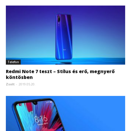
Telefon
Redmi Note 7 teszt – Stílus és erő, megnyerő
köntösben
Zsolt
-
2019.05.20.