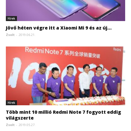
Hírek
Jövő héten végre itt a Xiaomi Mi 9 és az új...
Zsolt
-
2019.06.21.
Hírek
Több mint 10 millió Redmi Note 7 fogyott eddig
világszerte
Zsolt
-
2019.05.27.