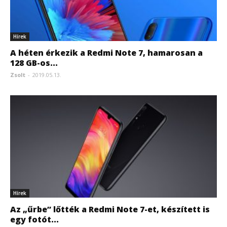
Hírek
A héten érkezik a Redmi Note 7, hamarosan a
128 GB-os...
Zsolt
-
2019.05.13.
Hírek
Az „űrbe” lőtték a Redmi Note 7-et, készített is
egy fotót...