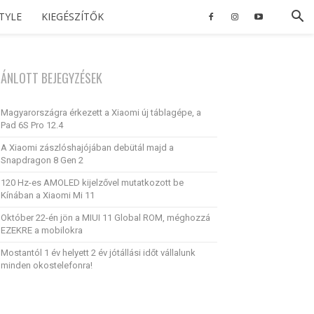
STYLE
KIEGÉSZÍTŐK
JÁNLOTT BEJEGYZÉSEK
Magyarországra érkezett a Xiaomi új táblagépe, a
Pad 6S Pro 12.4
A Xiaomi zászlóshajójában debütál majd a
Snapdragon 8 Gen 2
120 Hz-es AMOLED kijelzővel mutatkozott be
Kínában a Xiaomi Mi 11
Október 22-én jön a MIUI 11 Global ROM, méghozzá
EZEKRE a mobilokra
Mostantól 1 év helyett 2 év jótállási időt vállalunk
minden okostelefonra!