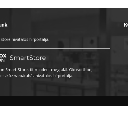
unk
K
Store
hivatalos hírportálja.
n Smart Store, itt mindent megtalál. Okosotthon,
eszköz webáruház
hivatalos hírportálja.