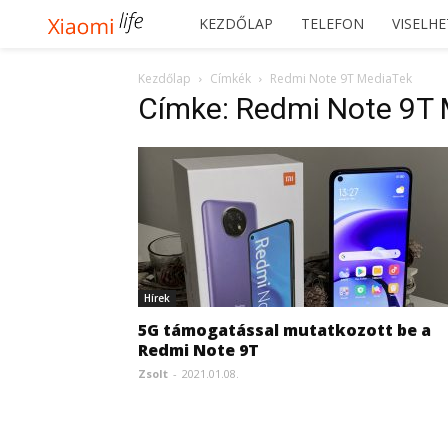
Xiaomilife
KEZDŐLAP
TELEFON
VISELH
Kezdőlap
Címkék
Redmi Note 9T MediaTek
Címke: Redmi Note 9T
Hírek
5G támogatással mutatkozott be a
Redmi Note 9T
Zsolt
-
2021.01.08.