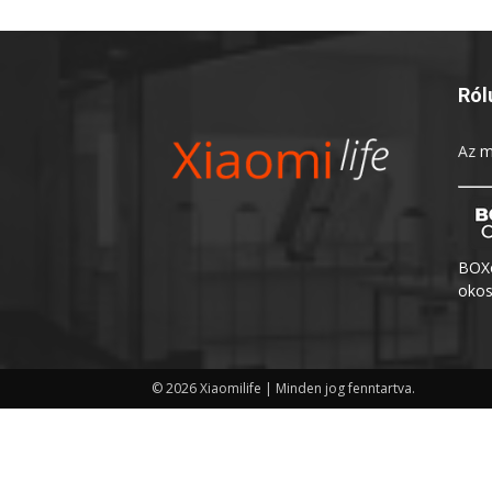
Ról
Az
m
BOXo
okos
© 2026 Xiaomilife | Minden jog fenntartva.