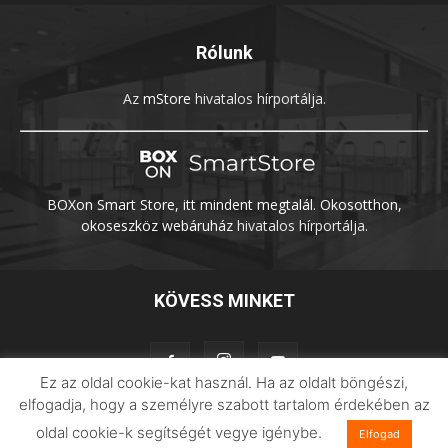
Rólunk
Az
mStore
hivatalos hírportálja.
BOXon Smart Store, itt mindent megtalál. Okosotthon,
okoseszköz webáruház
hivatalos hírportálja.
KÖVESS MINKET
Ez az oldal cookie-kat használ. Ha az oldalt böngészi,
elfogadja, hogy a személyre szabott tartalom érdekében az
oldal cookie-k segítségét vegye igénybe.
Elfogad
Adatvédelem
Impresszum
Imilab