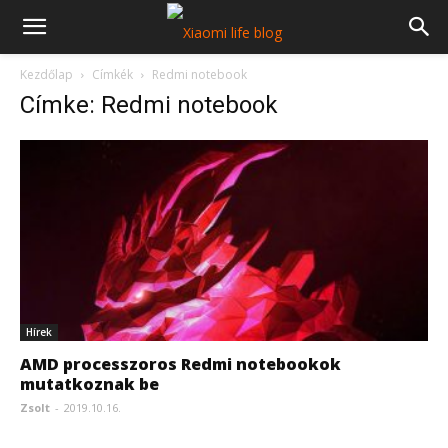
Kezdőlap
Címkék
Redmi notebook
Címke: Redmi notebook
Hírek
AMD processzoros Redmi notebookok
mutatkoznak be
Zsolt
-
2019.10.16.