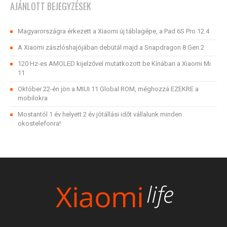
AJÁNLOTT BEJEGYZÉSEK
Magyarországra érkezett a Xiaomi új táblagépe, a Pad 6S Pro 12.4
A Xiaomi zászlóshajójában debütál majd a Snapdragon 8 Gen 2
120 Hz-es AMOLED kijelzővel mutatkozott be Kínában a Xiaomi Mi
11
Október 22-én jön a MIUI 11 Global ROM, méghozzá EZEKRE a
mobilokra
Mostantól 1 év helyett 2 év jótállási időt vállalunk minden
okostelefonra!