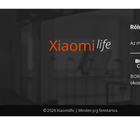
Ról
Az
m
BOXo
okos
© 2026 Xiaomilife | Minden jog fenntartva.