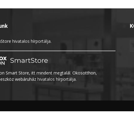
unk
K
Store
hivatalos hírportálja.
n Smart Store, itt mindent megtalál. Okosotthon,
eszköz webáruház
hivatalos hírportálja.