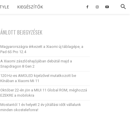
STYLE
KIEGÉSZÍTŐK
JÁNLOTT BEJEGYZÉSEK
Magyarországra érkezett a Xiaomi új táblagépe, a
Pad 6S Pro 12.4
A Xiaomi zászlóshajójában debütál majd a
Snapdragon 8 Gen 2
120 Hz-es AMOLED kijelzővel mutatkozott be
Kínában a Xiaomi Mi 11
Október 22-én jön a MIUI 11 Global ROM, méghozzá
EZEKRE a mobilokra
Mostantól 1 év helyett 2 év jótállási időt vállalunk
minden okostelefonra!