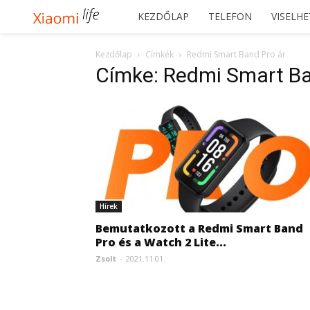
Xiaomilife
KEZDŐLAP
TELEFON
VISELH
Kezdőlap
Címkék
Redmi Smart Band Pro ár
Címke: Redmi Smart Ba
Hírek
Bemutatkozott a Redmi Smart Band
Pro és a Watch 2 Lite...
Zsolt
-
2021.11.01.