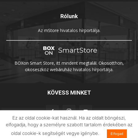
Rólunk
Az
mStore
hivatalos hírportálja.
BOXon Smart Store, itt mindent megtalál. Okosotthon,
okoseszköz webáruház
hivatalos hírportálja.
KÖVESS MINKET
Ez az oldal cookie-kat használ. Ha az oldalt böngészi,
elfogadja, hogy a személyre szabott tartalom érdekében az
oldal cookie-k segítségét vegye igénybe.
Elfogad
Adatvédelem
Impresszum
Imilab