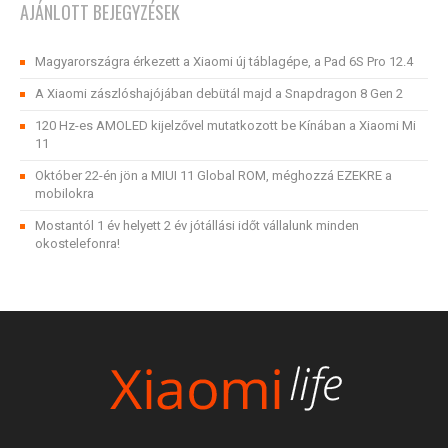
AJÁNLOTT BEJEGYZÉSEK
Magyarországra érkezett a Xiaomi új táblagépe, a Pad 6S Pro 12.4
A Xiaomi zászlóshajójában debütál majd a Snapdragon 8 Gen 2
120 Hz-es AMOLED kijelzővel mutatkozott be Kínában a Xiaomi Mi
11
Október 22-én jön a MIUI 11 Global ROM, méghozzá EZEKRE a
mobilokra
Mostantól 1 év helyett 2 év jótállási időt vállalunk minden
okostelefonra!