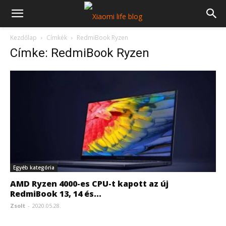
Kezdőlap
Címkék
RedmiBook Ryzen
Címke: RedmiBook Ryzen
Egyéb kategória
AMD Ryzen 4000-es CPU-t kapott az új
RedmiBook 13, 14 és...
Zsolt
-
2020.05.28.