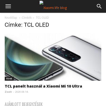
Kezdőlap
Címkék
TCL OLED
Címke: TCL OLED
Hírek
TCL panelt használ a Xiaomi Mi 10 Ultra
Zsolt
-
2020.08.14.
AJÁNLOTT BEJEGYZÉSEK