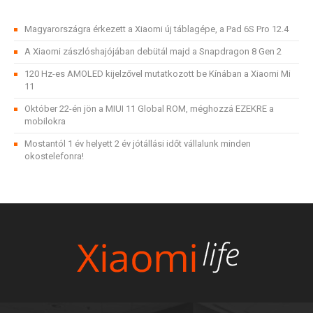
Magyarországra érkezett a Xiaomi új táblagépe, a Pad 6S Pro 12.4
A Xiaomi zászlóshajójában debütál majd a Snapdragon 8 Gen 2
120 Hz-es AMOLED kijelzővel mutatkozott be Kínában a Xiaomi Mi
11
Október 22-én jön a MIUI 11 Global ROM, méghozzá EZEKRE a
mobilokra
Mostantól 1 év helyett 2 év jótállási időt vállalunk minden
okostelefonra!