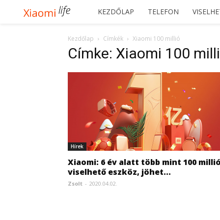
Xiaomilife
KEZDŐLAP
TELEFON
VISELH
Kezdőlap
Címkék
Xiaomi 100 millió
Címke: Xiaomi 100 mill
Hírek
Xiaomi: 6 év alatt több mint 100 milli
viselhető eszköz, jöhet...
Zsolt
-
2020.04.02.