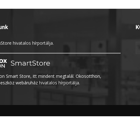
unk
K
Store
hivatalos hírportálja.
n Smart Store, itt mindent megtalál. Okosotthon,
eszköz webáruház
hivatalos hírportálja.