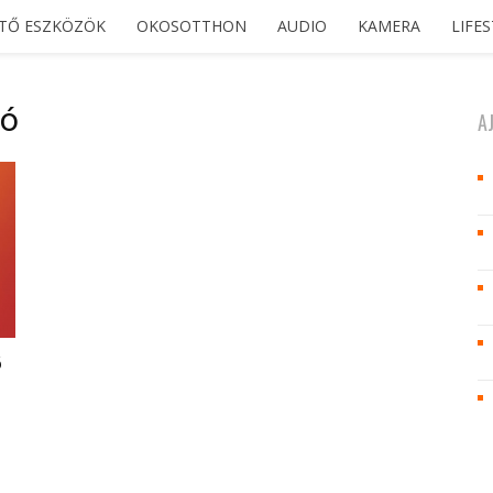
ETŐ ESZKÖZÖK
OKOSOTTHON
AUDIO
KAMERA
LIFE
ió
A
ó