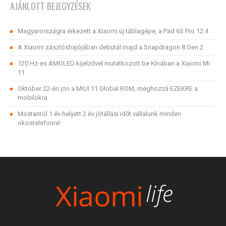
AJÁNLOTT BEJEGYZÉSEK
Magyarországra érkezett a Xiaomi új táblagépe, a Pad 6S Pro 12.4
A Xiaomi zászlóshajójában debütál majd a Snapdragon 8 Gen 2
120 Hz-es AMOLED kijelzővel mutatkozott be Kínában a Xiaomi Mi
11
Október 22-én jön a MIUI 11 Global ROM, méghozzá EZEKRE a
mobilokra
Mostantól 1 év helyett 2 év jótállási időt vállalunk minden
okostelefonra!