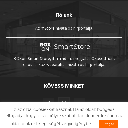
Rólunk
Az
mStore
hivatalos hírportálja.
BOXon Smart Store, itt mindent megtalál. Okosotthon,
okoseszköz webáruház
hivatalos hírportálja.
KÖVESS MINKET
Ez az oldal cookie-kat használ. Ha az oldalt böngészi,
elfogadja, hogy a személyre szabott tartalom érdekében az
oldal cookie-k segítségét vegye igénybe.
Elfogad
Adatvédelem
Impresszum
Imilab