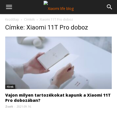
Kezdőlap
Címkék
Xiaomi 11T Pro doboz
Címke: Xiaomi 11T Pro doboz
Hírek
Vajon milyen tartozékokat kapunk a Xiaomi 11T
Pro dobozában?
Zsolt
-
2021.09.16.