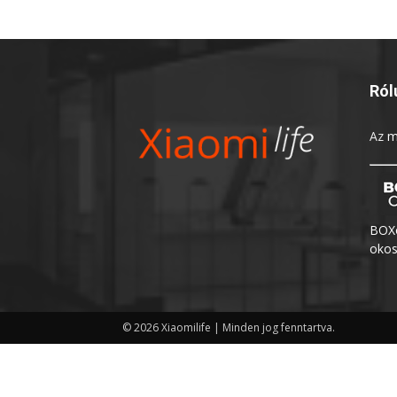
Ról
Az
m
BOXo
okos
© 2026 Xiaomilife | Minden jog fenntartva.