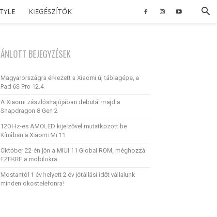
STYLE
KIEGÉSZÍTŐK
JÁNLOTT BEJEGYZÉSEK
Magyarországra érkezett a Xiaomi új táblagépe, a
Pad 6S Pro 12.4
A Xiaomi zászlóshajójában debütál majd a
Snapdragon 8 Gen 2
120 Hz-es AMOLED kijelzővel mutatkozott be
Kínában a Xiaomi Mi 11
Október 22-én jön a MIUI 11 Global ROM, méghozzá
EZEKRE a mobilokra
Mostantól 1 év helyett 2 év jótállási időt vállalunk
minden okostelefonra!