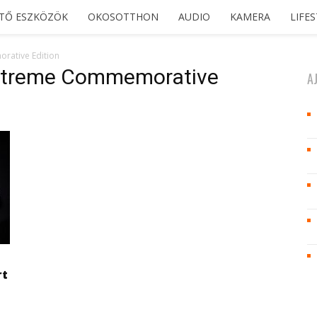
ETŐ ESZKÖZÖK
OKOSOTTHON
AUDIO
KAMERA
LIFE
rative Edition
Extreme Commemorative
A
rt