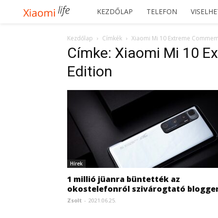
Xiaomilife
KEZDŐLAP
TELEFON
VISELH
Kezdőlap
Címkék
Xiaomi Mi 10 Extreme Commemo
Címke: Xiaomi Mi 10 
Edition
Hírek
1 millió jüanra büntették az
okostelefonról szivárogtató blogge
Zsolt
-
2021.06.25.