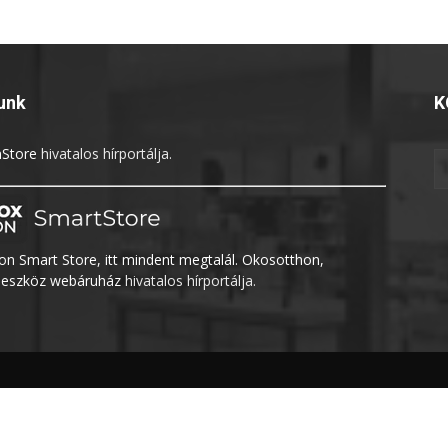
unk
K
Store
hivatalos hírportálja.
n Smart Store, itt mindent megtalál. Okosotthon,
eszköz webáruház
hivatalos hírportálja.