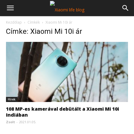
Kezdőlap
Címkék
Xiaomi Mi 10i ár
Címke: Xiaomi Mi 10i ár
Hírek
108 MP-es kamerával debütált a Xiaomi Mi 10i
Indiában
Zsolt
-
2021.01.05.