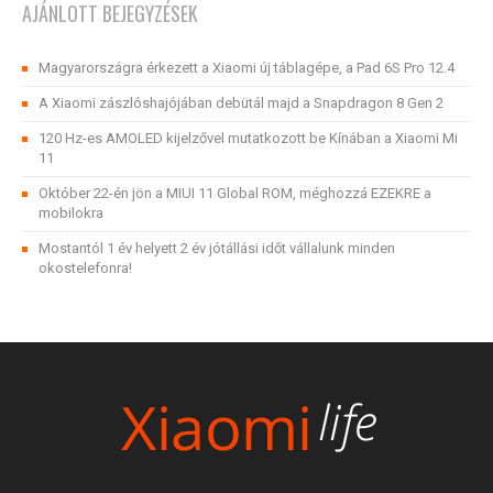
AJÁNLOTT BEJEGYZÉSEK
Magyarországra érkezett a Xiaomi új táblagépe, a Pad 6S Pro 12.4
A Xiaomi zászlóshajójában debütál majd a Snapdragon 8 Gen 2
120 Hz-es AMOLED kijelzővel mutatkozott be Kínában a Xiaomi Mi
11
Október 22-én jön a MIUI 11 Global ROM, méghozzá EZEKRE a
mobilokra
Mostantól 1 év helyett 2 év jótállási időt vállalunk minden
okostelefonra!