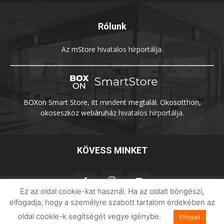
Rólunk
Az
mStore
hivatalos hírportálja.
BOXon Smart Store, itt mindent megtalál. Okosotthon,
okoseszköz webáruház
hivatalos hírportálja.
KÖVESS MINKET
Ez az oldal cookie-kat használ. Ha az oldalt böngészi,
elfogadja, hogy a személyre szabott tartalom érdekében az
oldal cookie-k segítségét vegye igénybe.
Elfogad
Adatvédelem
Impresszum
Imilab