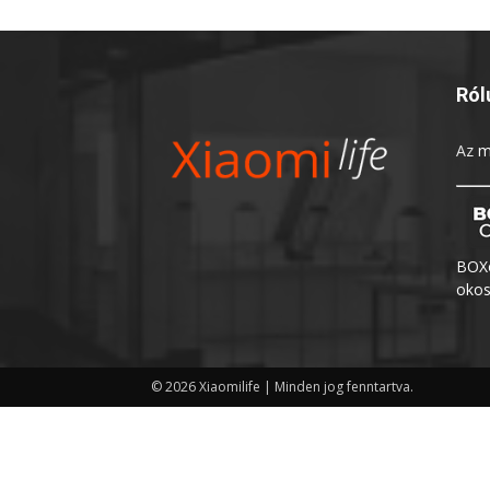
Ról
Az
m
BOXo
okos
© 2026 Xiaomilife | Minden jog fenntartva.