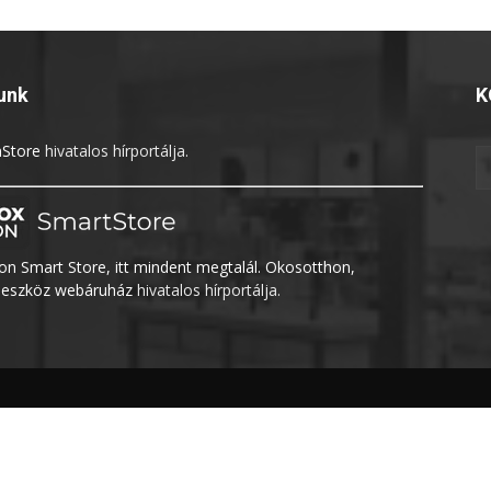
unk
K
Store
hivatalos hírportálja.
n Smart Store, itt mindent megtalál. Okosotthon,
eszköz webáruház
hivatalos hírportálja.