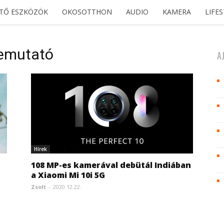
ETŐ ESZKÖZÖK
OKOSOTTHON
AUDIO
KAMERA
LIFE
bemutató
A
Hírek
108 MP-es kamerával debütál Indiában
a Xiaomi Mi 10i 5G
Zsolt
-
2020.12.22.