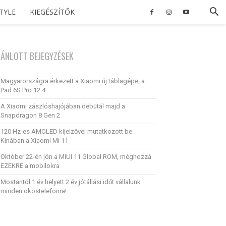
STYLE
KIEGÉSZÍTŐK
JÁNLOTT BEJEGYZÉSEK
Magyarországra érkezett a Xiaomi új táblagépe, a
Pad 6S Pro 12.4
A Xiaomi zászlóshajójában debütál majd a
Snapdragon 8 Gen 2
120 Hz-es AMOLED kijelzővel mutatkozott be
Kínában a Xiaomi Mi 11
Október 22-én jön a MIUI 11 Global ROM, méghozzá
EZEKRE a mobilokra
Mostantól 1 év helyett 2 év jótállási időt vállalunk
minden okostelefonra!