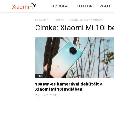
Xiaomilife
KEZDŐLAP
TELEFON
VISELH
Kezdőlap
Címkék
Xiaomi Mi 10i bemutató
Címke: Xiaomi Mi 10i 
Hírek
108 MP-es kamerával debütált a
Xiaomi Mi 10i Indiában
Zsolt
-
2021.01.05.