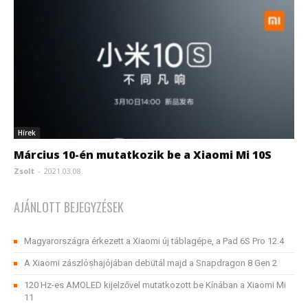
Hírek
Március 10-én mutatkozik be a Xiaomi Mi 10S
Zsolt
-
2021.03.08.
AJÁNLOTT BEJEGYZÉSEK
Magyarországra érkezett a Xiaomi új táblagépe, a Pad 6S Pro 12.4
A Xiaomi zászlóshajójában debütál majd a Snapdragon 8 Gen 2
120 Hz-es AMOLED kijelzővel mutatkozott be Kínában a Xiaomi Mi
11