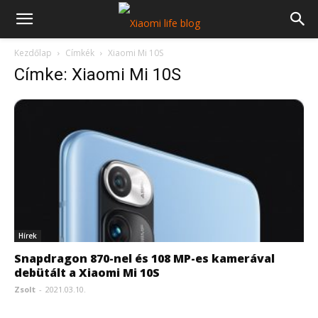
Kezdőlap
Címkék
Xiaomi Mi 10S
Címke: Xiaomi Mi 10S
Hírek
Snapdragon 870-nel és 108 MP-es kamerával
debütált a Xiaomi Mi 10S
Zsolt
-
2021.03.10.