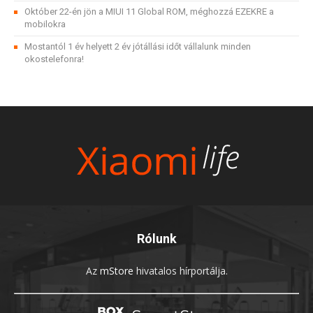
Október 22-én jön a MIUI 11 Global ROM, méghozzá EZEKRE a
mobilokra
Mostantól 1 év helyett 2 év jótállási időt vállalunk minden
okostelefonra!
Rólunk
Az
mStore
hivatalos hírportálja.