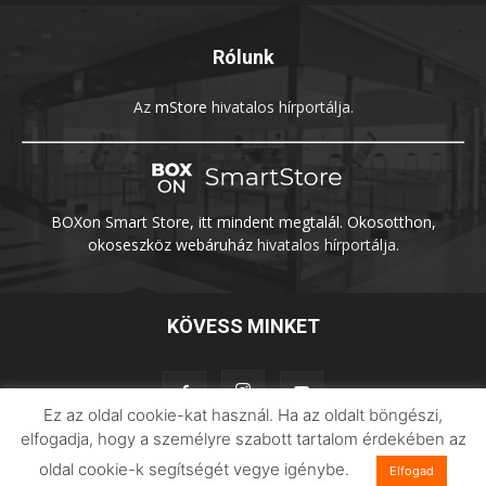
Rólunk
Az
mStore
hivatalos hírportálja.
BOXon Smart Store, itt mindent megtalál. Okosotthon,
okoseszköz webáruház
hivatalos hírportálja.
KÖVESS MINKET
Ez az oldal cookie-kat használ. Ha az oldalt böngészi,
elfogadja, hogy a személyre szabott tartalom érdekében az
oldal cookie-k segítségét vegye igénybe.
Elfogad
Adatvédelem
Impresszum
Imilab