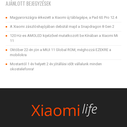
AJÁNLOTT BEJEGYZÉSEK
Magyarországra érkezett a Xiaomi új táblagépe, a Pad 6S Pro 12.4
A Xiaomi zászlóshajójában debütál majd a Snapdragon 8 Gen 2
120 Hz-es AMOLED kijelzővel mutatkozott be Kínában a Xiaomi Mi
11
Október 22-én jön a MIUI 11 Global ROM, méghozzá EZEKRE a
mobilokra
Mostantól 1 év helyett 2 év jótállási időt vállalunk minden
okostelefonra!