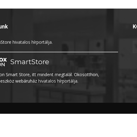
unk
K
Store
hivatalos hírportálja.
n Smart Store, itt mindent megtalál. Okosotthon,
eszköz webáruház
hivatalos hírportálja.