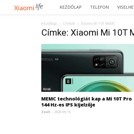
Xiaomilife
KEZDŐLAP
TELEFON
VISELH
Kezdőlap
Címkék
Xiaomi Mi 10T MEMC
Címke: Xiaomi Mi 10T
Hírek
MEMC technológiát kap a Mi 10T Pro
144 Hz-es IPS kijelzője
Zsolt
-
2020.09.15.