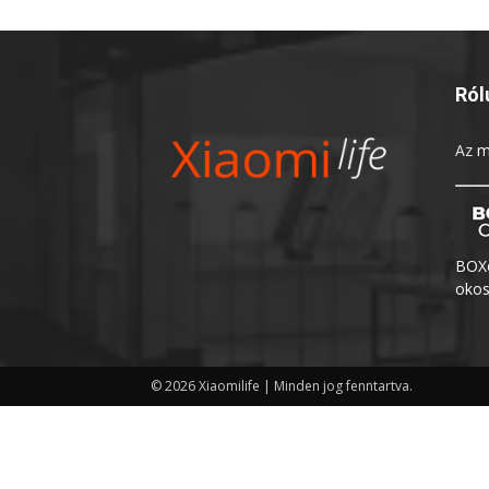
Ról
Az
m
BOXo
okos
© 2026 Xiaomilife | Minden jog fenntartva.