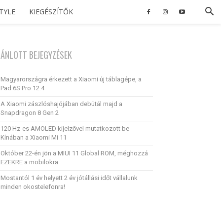
STYLE
KIEGÉSZÍTŐK
JÁNLOTT BEJEGYZÉSEK
Magyarországra érkezett a Xiaomi új táblagépe, a
Pad 6S Pro 12.4
A Xiaomi zászlóshajójában debütál majd a
Snapdragon 8 Gen 2
120 Hz-es AMOLED kijelzővel mutatkozott be
Kínában a Xiaomi Mi 11
Október 22-én jön a MIUI 11 Global ROM, méghozzá
EZEKRE a mobilokra
Mostantól 1 év helyett 2 év jótállási időt vállalunk
minden okostelefonra!