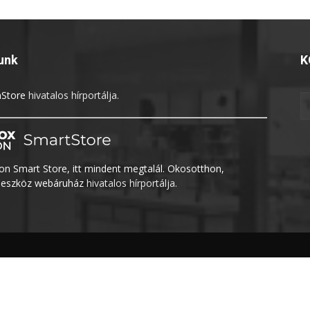
unk
K
Store
hivatalos hírportálja.
n Smart Store, itt mindent megtalál. Okosotthon,
eszköz webáruház
hivatalos hírportálja.