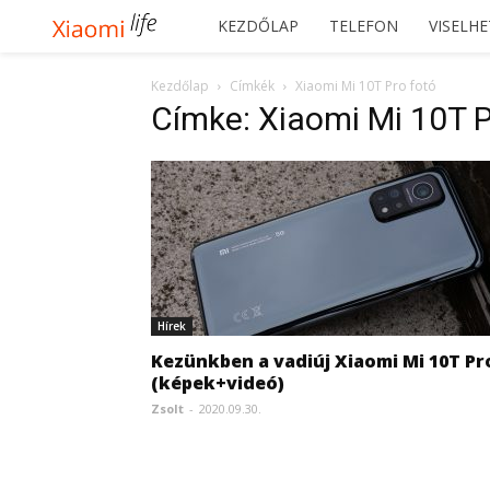
Xiaomilife
KEZDŐLAP
TELEFON
VISELH
Kezdőlap
Címkék
Xiaomi Mi 10T Pro fotó
Címke: Xiaomi Mi 10T P
Hírek
Kezünkben a vadiúj Xiaomi Mi 10T Pr
(képek+videó)
Zsolt
-
2020.09.30.