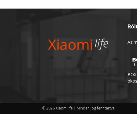
Ról
Az
m
BOXo
okos
© 2026 Xiaomilife | Minden jog fenntartva.