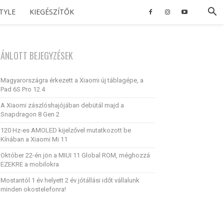
STYLE
KIEGÉSZÍTŐK
JÁNLOTT BEJEGYZÉSEK
Magyarországra érkezett a Xiaomi új táblagépe, a
Pad 6S Pro 12.4
A Xiaomi zászlóshajójában debütál majd a
Snapdragon 8 Gen 2
120 Hz-es AMOLED kijelzővel mutatkozott be
Kínában a Xiaomi Mi 11
Október 22-én jön a MIUI 11 Global ROM, méghozzá
EZEKRE a mobilokra
Mostantól 1 év helyett 2 év jótállási időt vállalunk
minden okostelefonra!