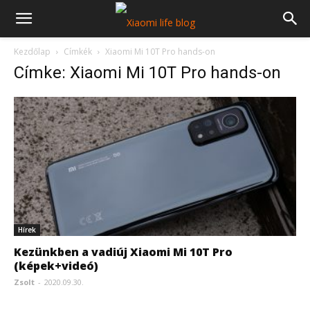
Kezdőlap
Címkék
Xiaomi Mi 10T Pro hands-on
Címke: Xiaomi Mi 10T Pro hands-on
Hírek
Kezünkben a vadiúj Xiaomi Mi 10T Pro
(képek+videó)
Zsolt
-
2020.09.30.