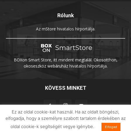
Rólunk
Az
mStore
hivatalos hírportálja.
BOXon Smart Store, itt mindent megtalál. Okosotthon,
okoseszköz webáruház
hivatalos hírportálja.
KÖVESS MINKET
Ez az oldal cookie-kat használ. Ha az oldalt böngészi,
elfogadja, hogy a személyre szabott tartalom érdekében az
oldal cookie-k segítségét vegye igénybe.
Elfogad
Adatvédelem
Impresszum
Imilab