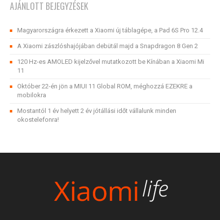
AJÁNLOTT BEJEGYZÉSEK
Magyarországra érkezett a Xiaomi új táblagépe, a Pad 6S Pro 12.4
A Xiaomi zászlóshajójában debütál majd a Snapdragon 8 Gen 2
120 Hz-es AMOLED kijelzővel mutatkozott be Kínában a Xiaomi Mi
11
Október 22-én jön a MIUI 11 Global ROM, méghozzá EZEKRE a
mobilokra
Mostantól 1 év helyett 2 év jótállási időt vállalunk minden
okostelefonra!