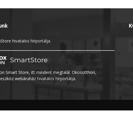
unk
K
Store
hivatalos hírportálja.
n Smart Store, itt mindent megtalál. Okosotthon,
eszköz webáruház
hivatalos hírportálja.