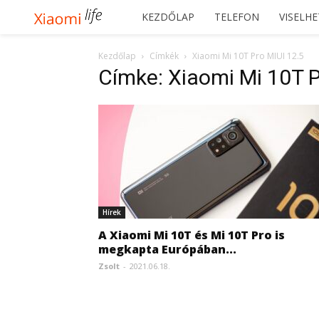
Xiaomilife
KEZDŐLAP
TELEFON
VISELH
Kezdőlap
Címkék
Xiaomi Mi 10T Pro MIUI 12.5
Címke: Xiaomi Mi 10T P
Hírek
A Xiaomi Mi 10T és Mi 10T Pro is
megkapta Európában...
Zsolt
-
2021.06.18.