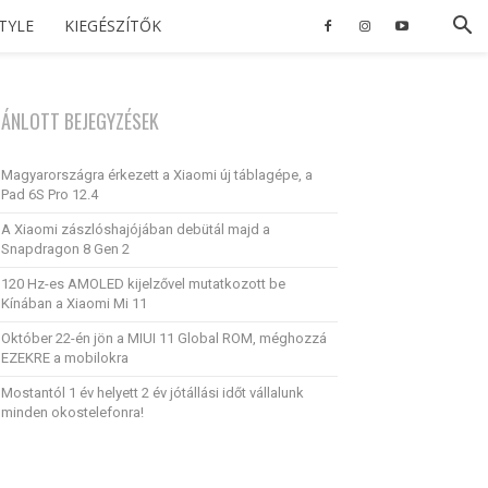
STYLE
KIEGÉSZÍTŐK
JÁNLOTT BEJEGYZÉSEK
Magyarországra érkezett a Xiaomi új táblagépe, a
Pad 6S Pro 12.4
A Xiaomi zászlóshajójában debütál majd a
Snapdragon 8 Gen 2
120 Hz-es AMOLED kijelzővel mutatkozott be
Kínában a Xiaomi Mi 11
Október 22-én jön a MIUI 11 Global ROM, méghozzá
EZEKRE a mobilokra
Mostantól 1 év helyett 2 év jótállási időt vállalunk
minden okostelefonra!