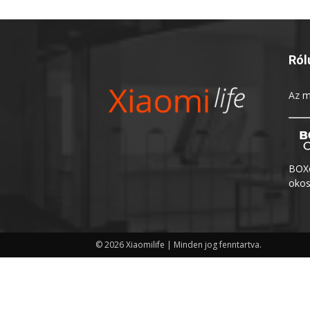
Ról
Az
m
BOXo
okos
© 2026 Xiaomilife | Minden jog fenntartva.