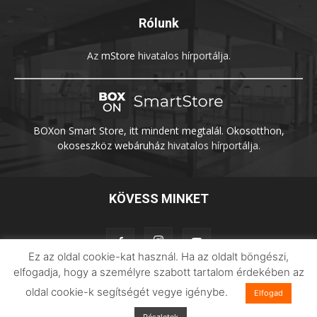
Rólunk
Az
mStore
hivatalos hírportálja.
BOXon Smart Store, itt mindent megtalál. Okosotthon,
okoseszköz webáruház
hivatalos hírportálja.
KÖVESS MINKET
Ez az oldal cookie-kat használ. Ha az oldalt böngészi,
elfogadja, hogy a személyre szabott tartalom érdekében az
oldal cookie-k segítségét vegye igénybe.
Elfogad
Adatvédelem
Impresszum
Imilab