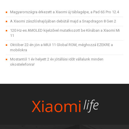
Magyarországra érkezett a Xiaomi új táblagépe, a Pad 6S Pro 12.4
A Xiaomi zászlóshajójában debütál majd a Snapdragon 8 Gen 2
120 Hz-es AMOLED kijelzővel mutatkozott be Kínában a Xiaomi Mi
11
Október 22-én jön a MIUI 11 Global ROM, méghozzá EZEKRE a
mobilokra
Mostantól 1 év helyett 2 év jótállási időt vállalunk minden
okostelefonra!