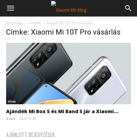
Kezdőlap
Címkék
Xiaomi Mi 10T Pro vásárlás
Címke: Xiaomi Mi 10T Pro vásárlás
Hírek
Ajándék Mi Box S és Mi Band 5 jár a Xiaomi...
Zsolt
-
2020.10.30.
AJÁNLOTT BEJEGYZÉSEK