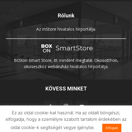
Rólunk
Az
mStore
hivatalos hírportálja.
BOXon Smart Store, itt mindent megtalál. Okosotthon,
okoseszköz webáruház
hivatalos hírportálja.
KÖVESS MINKET
Ez az oldal cookie-kat használ. Ha az oldalt böngészi,
elfogadja, hogy a személyre szabott tartalom érdekében az
oldal cookie-k segítségét vegye igénybe.
Elfogad
Adatvédelem
Impresszum
Imilab