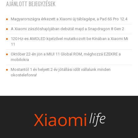
AJÁNLOTT BEJEGYZÉSEK
Magyarországra érkezett a Xiaomi új táblagépe, a Pad 6S Pro 12.4
A Xiaomi zászlóshajójában debütál majd a Snapdragon 8 Gen 2
120 Hz-es AMOLED kijelzővel mutatkozott be Kínában a Xiaomi Mi
11
Október 22-én jön a MIUI 11 Global ROM, méghozzá EZEKRE a
mobilokra
Mostantól 1 év helyett 2 év jótállási időt vállalunk minden
okostelefonra!