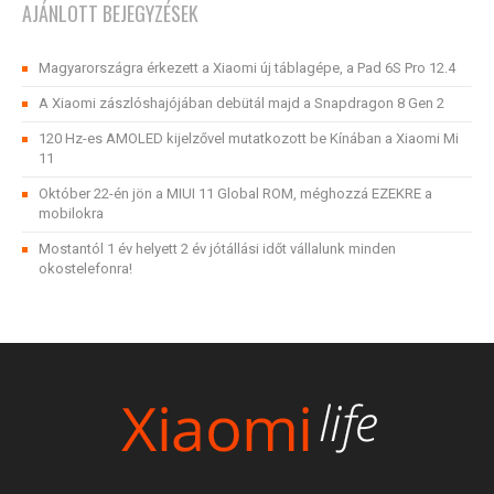
AJÁNLOTT BEJEGYZÉSEK
Magyarországra érkezett a Xiaomi új táblagépe, a Pad 6S Pro 12.4
A Xiaomi zászlóshajójában debütál majd a Snapdragon 8 Gen 2
120 Hz-es AMOLED kijelzővel mutatkozott be Kínában a Xiaomi Mi
11
Október 22-én jön a MIUI 11 Global ROM, méghozzá EZEKRE a
mobilokra
Mostantól 1 év helyett 2 év jótállási időt vállalunk minden
okostelefonra!