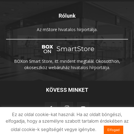
Rólunk
Az
mStore
hivatalos hírportálja.
BOXon Smart Store, itt mindent megtalál. Okosotthon,
okoseszköz webáruház
hivatalos hírportálja.
KÖVESS MINKET
Ez az oldal cookie-kat használ. Ha az oldalt böngészi,
elfogadja, hogy a személyre szabott tartalom érdekében az
oldal cookie-k segítségét vegye igénybe.
Elfogad
Adatvédelem
Impresszum
Imilab