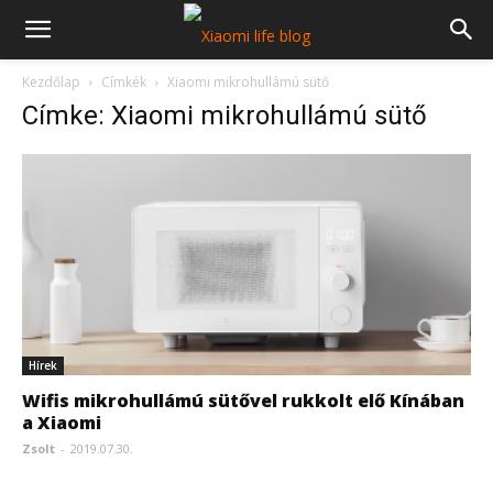
Kezdőlap
Címkék
Xiaomi mikrohullámú sütő
Címke: Xiaomi mikrohullámú sütő
Hírek
Wifis mikrohullámú sütővel rukkolt elő Kínában
a Xiaomi
Zsolt
-
2019.07.30.