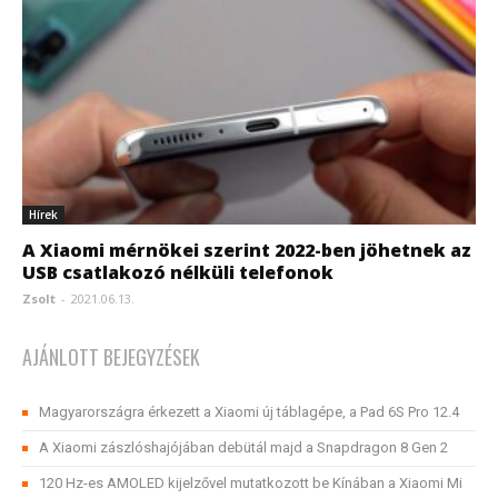
Hírek
A Xiaomi mérnökei szerint 2022-ben jöhetnek az
USB csatlakozó nélküli telefonok
Zsolt
-
2021.06.13.
AJÁNLOTT BEJEGYZÉSEK
Magyarországra érkezett a Xiaomi új táblagépe, a Pad 6S Pro 12.4
A Xiaomi zászlóshajójában debütál majd a Snapdragon 8 Gen 2
120 Hz-es AMOLED kijelzővel mutatkozott be Kínában a Xiaomi Mi