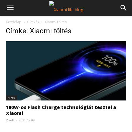
Kezdőlap
Címkék
Xiaomi töltés
Címke: Xiaomi töltés
Hírek
100W-os Flash Charge technológiát tesztel a
Xiaomi
Zsolt
-
2021.12.09.