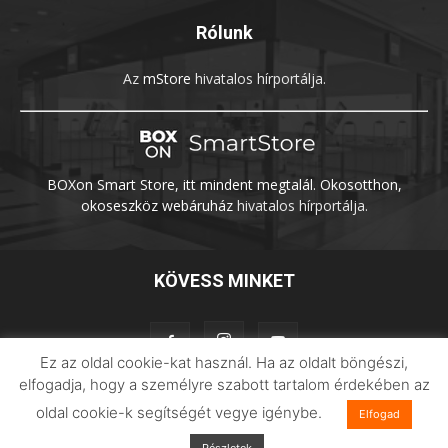
Rólunk
Az
mStore
hivatalos hírportálja.
BOXon Smart Store, itt mindent megtalál. Okosotthon,
okoseszköz webáruház
hivatalos hírportálja.
KÖVESS MINKET
Ez az oldal cookie-kat használ. Ha az oldalt böngészi,
elfogadja, hogy a személyre szabott tartalom érdekében az
oldal cookie-k segítségét vegye igénybe.
Elfogad
Adatvédelem
Impresszum
Imilab