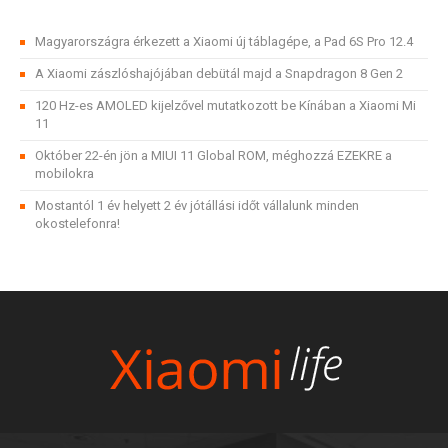
Magyarországra érkezett a Xiaomi új táblagépe, a Pad 6S Pro 12.4
A Xiaomi zászlóshajójában debütál majd a Snapdragon 8 Gen 2
120 Hz-es AMOLED kijelzővel mutatkozott be Kínában a Xiaomi Mi
11
Október 22-én jön a MIUI 11 Global ROM, méghozzá EZEKRE a
mobilokra
Mostantól 1 év helyett 2 év jótállási időt vállalunk minden
okostelefonra!