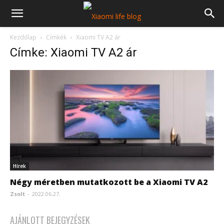
Kezdőlap
Címkék
Xiaomi TV A2 ár
Címke: Xiaomi TV A2 ár
Hírek
Négy méretben mutatkozott be a Xiaomi TV A2
Zsolt
-
2022.06.27.
AJÁNLOTT BEJEGYZÉSEK