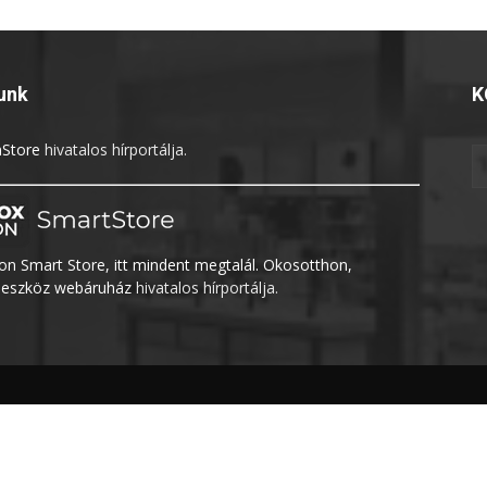
unk
K
Store
hivatalos hírportálja.
n Smart Store, itt mindent megtalál. Okosotthon,
eszköz webáruház
hivatalos hírportálja.