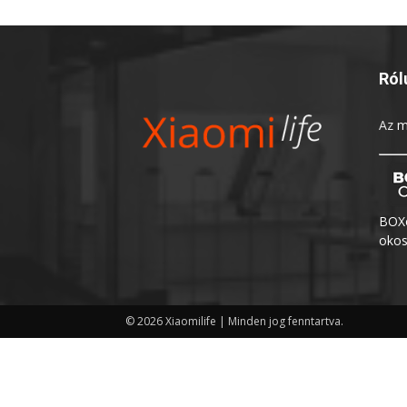
Ról
Az
m
BOXo
okos
© 2026 Xiaomilife | Minden jog fenntartva.