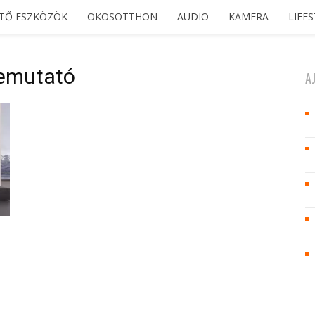
ETŐ ESZKÖZÖK
OKOSOTTHON
AUDIO
KAMERA
LIFE
bemutató
A