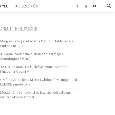
STYLE
KIEGÉSZÍTŐK
JÁNLOTT BEJEGYZÉSEK
Magyarországra érkezett a Xiaomi új táblagépe, a
Pad 6S Pro 12.4
A Xiaomi zászlóshajójában debütál majd a
Snapdragon 8 Gen 2
120 Hz-es AMOLED kijelzővel mutatkozott be
Kínában a Xiaomi Mi 11
Október 22-én jön a MIUI 11 Global ROM, méghozzá
EZEKRE a mobilokra
Mostantól 1 év helyett 2 év jótállási időt vállalunk
minden okostelefonra!