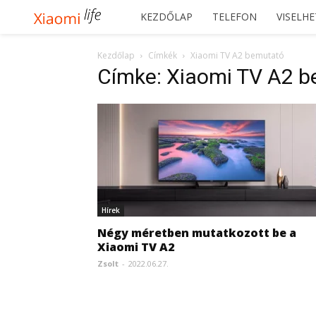
Xiaomilife
KEZDŐLAP
TELEFON
VISELH
Kezdőlap
Címkék
Xiaomi TV A2 bemutató
Címke: Xiaomi TV A2 
Hírek
Négy méretben mutatkozott be a
Xiaomi TV A2
Zsolt
-
2022.06.27.