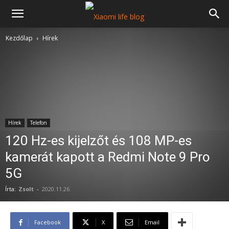
Kezdőlap
Hírek
Hírek
Telefon
120 Hz-es kijelzőt és 108 MP-es
kamerát kapott a Redmi Note 9 Pro
5G
Írta:
Zsolt
-
2020.11.26.
Facebook
X
Email