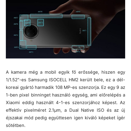
A kamera még a mobil egyik fő erőssége, hiszen egy
1/1.52″-es Samsung ISOCELL HM2 került bele, ez a dél-
koreai gyártó harmadik 108 MP-es szenzorja. Ez egy 9 az
1-ben pixel binninget használó egység, ami előrelépés a
Xiaomi eddig használt 4-1-es szenzorjához képest. Az
effektív pixelméret 2.1µm, a Dual Native ISO és az új
éjszakai mód pedig együttesen igen kiváló képeket ígér
sötétben.