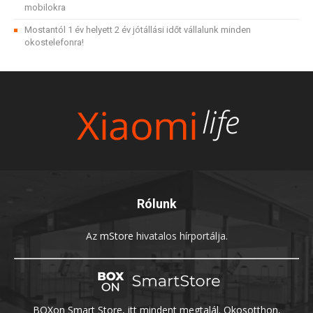
mobilokra
Mostantól 1 év helyett 2 év jótállási időt vállalunk minden
okostelefonra!
Rólunk
Az
mStore
hivatalos hírportálja.
BOXon Smart Store, itt mindent megtalál. Okosotthon,