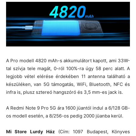
A Pro modell 4820 mAh-s akkumulátort kapott, ami 33W-
tal szívja tele magát, 0-ról 100%-ra úgy 58 perc alatt. A
legjobb vétel elérése érdekében 11 antenna található a
készüléken, van 5G támogatás, WiFi, Bluetooth, NFC és
infra is, plusz sztereó hangszóró és 3,5 mm-es jack is.
A Redmi Note 9 Pro 5G ára 1600 jüantól indul a 6/128 GB-
os modell esetén, a 8/256-os pedig 2000 jüanba kerül.
Mi Store Lurdy Ház
(Cím: 1097 Budapest, Könyves