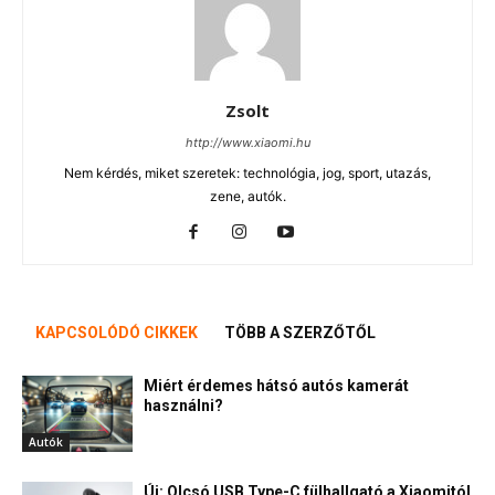
Zsolt
http://www.xiaomi.hu
Nem kérdés, miket szeretek: technológia, jog, sport, utazás,
zene, autók.
KAPCSOLÓDÓ CIKKEK
TÖBB A SZERZŐTŐL
Miért érdemes hátsó autós kamerát
használni?
Autók
Új: Olcsó USB Type-C fülhallgató a Xiaomitól