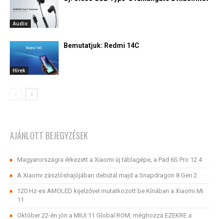
Audio
Bemutatjuk: Redmi 14C
Hírek
AJÁNLOTT BEJEGYZÉSEK
Magyarországra érkezett a Xiaomi új táblagépe, a Pad 6S Pro 12.4
A Xiaomi zászlóshajójában debütál majd a Snapdragon 8 Gen 2
120 Hz-es AMOLED kijelzővel mutatkozott be Kínában a Xiaomi Mi
11
Október 22-én jön a MIUI 11 Global ROM, méghozzá EZEKRE a