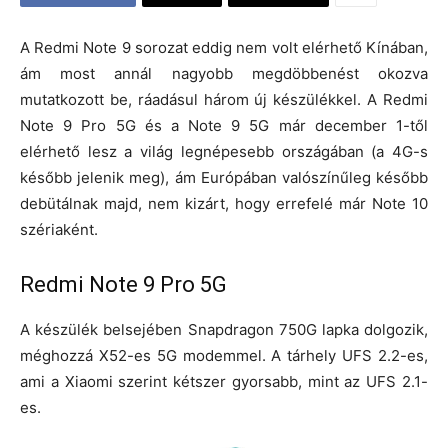
A Redmi Note 9 sorozat eddig nem volt elérhető Kínában,
ám most annál nagyobb megdöbbenést okozva
mutatkozott be, ráadásul három új készülékkel. A Redmi
Note 9 Pro 5G és a Note 9 5G már december 1-től
elérhető lesz a világ legnépesebb országában (a 4G-s
később jelenik meg), ám Európában valószínűleg később
debütálnak majd, nem kizárt, hogy errefelé már Note 10
szériaként.
Redmi Note 9 Pro 5G
A készülék belsejében Snapdragon 750G lapka dolgozik,
méghozzá X52-es 5G modemmel. A tárhely UFS 2.2-es,
ami a Xiaomi szerint kétszer gyorsabb, mint az UFS 2.1-
es.