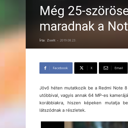
Még 25-szöröse
maradnak a Not
Írta:
Zsolt
-
2019.08.23.
Facebook
X
Email
Jövő héten mutatkozik be a Redmi Note 8
utóbbival, vagyis annak 64 MP-es kamerájá
korábbiakra, hiszen képeken mutatja b
látszódnak a részletek.