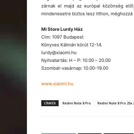
zárnak el majd az európai közönség elől
mindenesetre biztos lesz itthon, méghozzá
Mi Store Lurdy Ház
Cím: 1097 Budapest
Könyves Kálmán körút 12-14.
lurdy@xiaomi.hu
Nyitvatartás: H – P: 10.00 – 20.00
Szombat-vasárnap: 10.00-19.00
www.xiaomi.hu
CÍMKÉK
Redmi Note 8 Pro
Redmi Note 8 Pro 25x