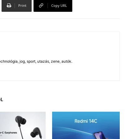
Print
Copy URL
chnológia, jog, sport, utazás, zene, autók.
ŐL