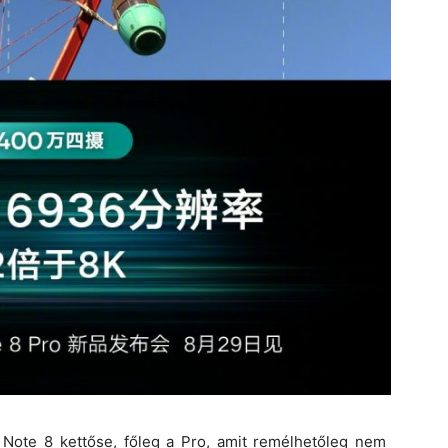
Note 8 kettőse, főleg a Pro, amit remélhetőleg nem