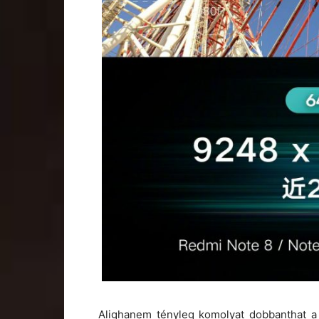
Alighanem tényleg komolyat dobbanthat a 