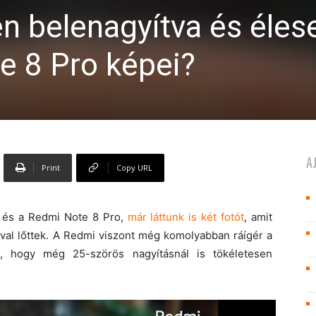
n belenagyítva és éles
e 8 Pro képei?
A
Print
Copy URL
 és a Redmi Note 8 Pro,
már láttunk is két fotót
, amit
val lőttek. A Redmi viszont még komolyabban ráígér a
e, hogy még 25-szörös nagyításnál is tökéletesen