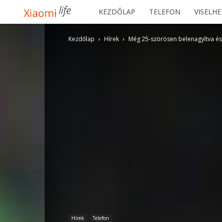
Xiaomilife
KEZDŐLAP
TELEFON
VISELH
Kezdőlap
Hírek
Még 25-szörösen belenagyítva és
Hírek
Telefon