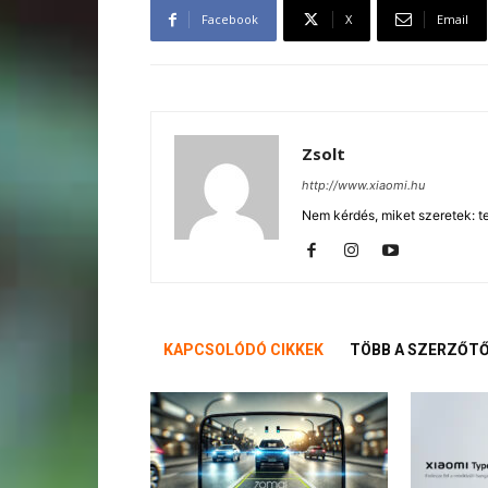
Facebook
X
Email
Zsolt
http://www.xiaomi.hu
Nem kérdés, miket szeretek: te
KAPCSOLÓDÓ CIKKEK
TÖBB A SZERZŐT