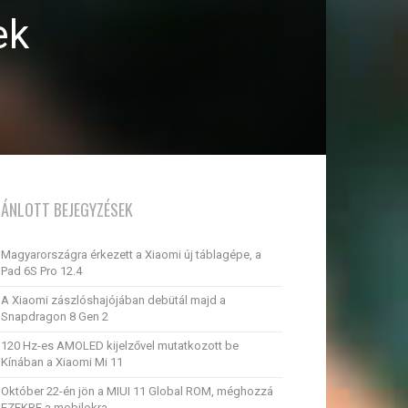
ek
JÁNLOTT BEJEGYZÉSEK
Magyarországra érkezett a Xiaomi új táblagépe, a
Pad 6S Pro 12.4
A Xiaomi zászlóshajójában debütál majd a
Snapdragon 8 Gen 2
120 Hz-es AMOLED kijelzővel mutatkozott be
Kínában a Xiaomi Mi 11
Október 22-én jön a MIUI 11 Global ROM, méghozzá
EZEKRE a mobilokra