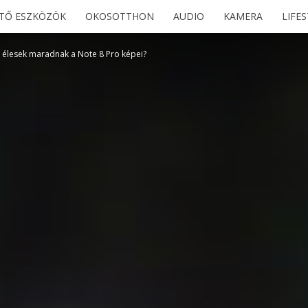
ETŐ ESZKÖZÖK
OKOSOTTHON
AUDIO
KAMERA
LIFE
 élesek maradnak a Note 8 Pro képei?