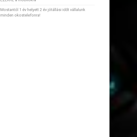
Mostantól 1 év helyett 2 év jótállási időt vállalunk
minden okostelefonra!