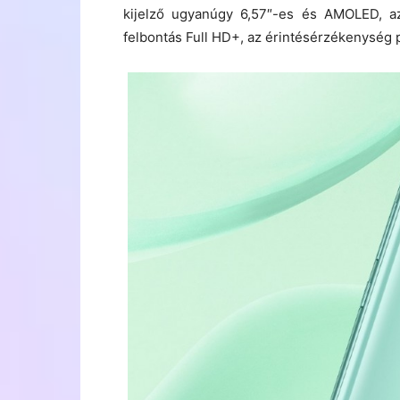
kijelző ugyanúgy 6,57″-es és AMOLED, az
felbontás Full HD+, az érintésérzékenység 