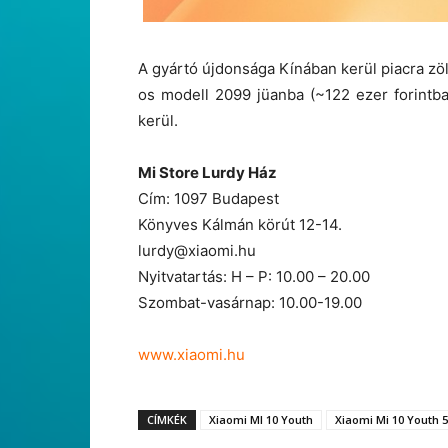
A gyártó újdonsága Kínában kerül piacra zöl
os modell 2099 jüanba (~122 ezer forintba
kerül.
Mi Store Lurdy Ház
Cím: 1097 Budapest
Könyves Kálmán körút 12-14.
lurdy@xiaomi.hu
Nyitvatartás: H – P: 10.00 – 20.00
Szombat-vasárnap: 10.00-19.00
www.xiaomi.hu
CÍMKÉK
Xiaomi MI 10 Youth
Xiaomi Mi 10 Youth 