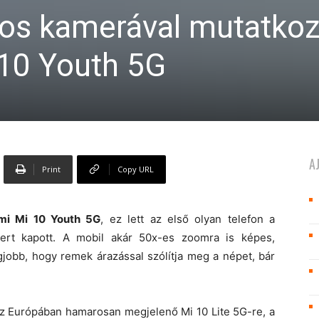
pos kamerával mutatkoz
 10 Youth 5G
A
Print
Copy URL
mi Mi 10 Youth 5G
, ez lett az első olyan telefon a
zert kapott. A mobil akár 50x-es zoomra is képes,
gjobb, hogy remek árazással szólítja meg a népet, bár
az Európában hamarosan megjelenő Mi 10 Lite 5G-re, a