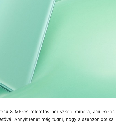
ztésű 8 MP-es telefotós periszkóp kamera, ami 5x-ös
hetővé. Annyit lehet még tudni, hogy a szenzor optikai