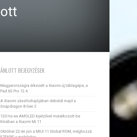
ott
JÁNLOTT BEJEGYZÉSEK
Magyarországra érkezett a Xiaomi új táblagépe, a
Pad 6S Pro 12.4
A Xiaomi zászlóshajójában debütál majd a
Snapdragon 8 Gen 2
120 Hz-es AMOLED kijelzővel mutatkozott be
Kínában a Xiaomi Mi 11
Október 22-én jön a MIUI 11 Global ROM, méghozzá
EZEKRE a mobilokra