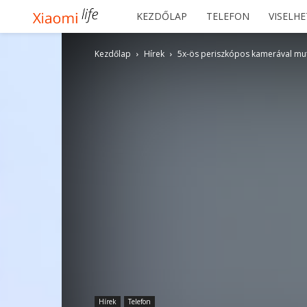
Xiaomilife
KEZDŐLAP
TELEFON
VISELH
Kezdőlap
Hírek
5x-ös periszkópos kamerával mut
Hírek
Telefon