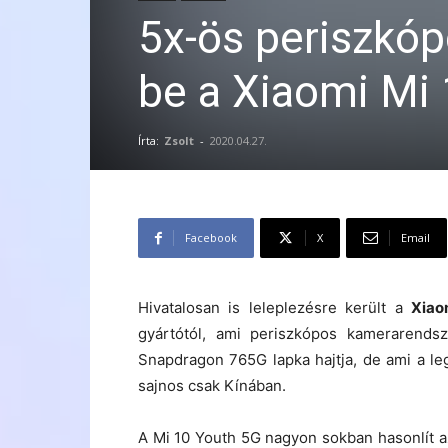
5x-ös periszkó
be a Xiaomi Mi
Írta:
Zsolt
-
2020.04.27.
Facebook
X
Email
Hivatalosan is leleplezésre került a
Xiao
gyártótól, ami periszkópos kamerarends
Snapdragon 765G lapka hajtja, de ami a le
sajnos csak Kínában.
A Mi 10 Youth 5G nagyon sokban hasonlít 