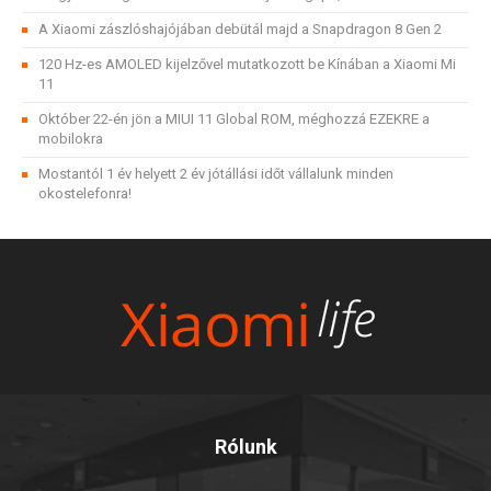
A Xiaomi zászlóshajójában debütál majd a Snapdragon 8 Gen 2
120 Hz-es AMOLED kijelzővel mutatkozott be Kínában a Xiaomi Mi
11
Október 22-én jön a MIUI 11 Global ROM, méghozzá EZEKRE a
mobilokra
Mostantól 1 év helyett 2 év jótállási időt vállalunk minden
okostelefonra!
Rólunk