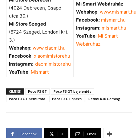
Mi Smart Webáruház
(4024 Debrecen, Csapó
Webshop
:
www.mismart.hu
utca 30.)
Facebook
:
mismart.hu
Mi Store Szeged
Instagram
:
mismart.hu
(6724 Szeged, Londoni krt.
YouTube
:
Mi Smart
3.)
Webáruház
Webshop
:
www.xiaomi.hu
Facebook
:
xiaomimistorehu
Instagram
:
xiaomimistorehu
YouTube
:
Mismart
CÍMKÉK
Poco F3 GT
Poco F3 GT bejelentés
Poco F3 GT bemutató
Poco F3 GT specs
Redmi K40 Gaming
Facebook
X
Email