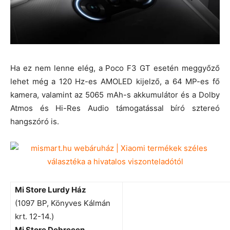
Ha ez nem lenne elég, a Poco F3 GT esetén meggyőző
lehet még a 120 Hz-es AMOLED kijelző, a 64 MP-es fő
kamera, valamint az 5065 mAh-s akkumulátor és a Dolby
Atmos és Hi-Res Audio támogatással bíró sztereó
hangszóró is.
Mi Store Lurdy Ház
(1097 BP, Könyves Kálmán
krt. 12-14.)
Mi Store Debrecen