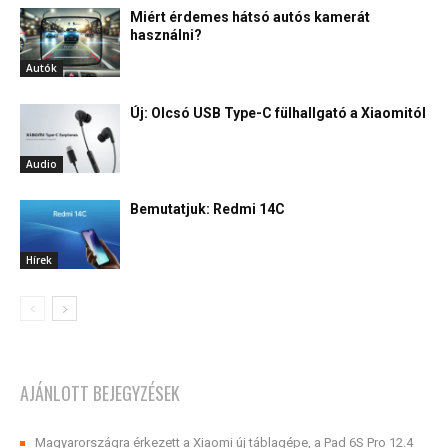
Miért érdemes hátsó autós kamerát
használni?
Autók
Új: Olcsó USB Type-C fülhallgató a Xiaomitól
Audio
Bemutatjuk: Redmi 14C
Hírek
AJÁNLOTT BEJEGYZÉSEK
Magyarországra érkezett a Xiaomi új táblagépe, a Pad 6S Pro 12.4