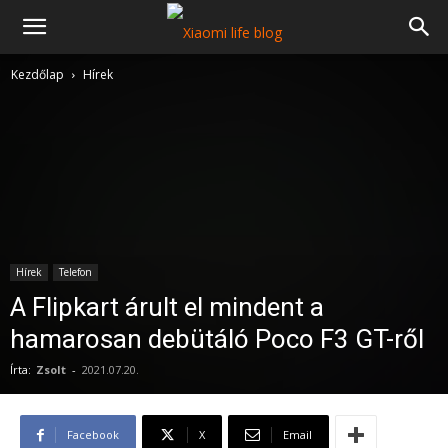
Kezdőlap
Hírek
Hírek
Telefon
A Flipkart árult el mindent a
hamarosan debütáló Poco F3 GT-ről
Írta:
Zsolt
-
2021.07.20.
Facebook
X
Email