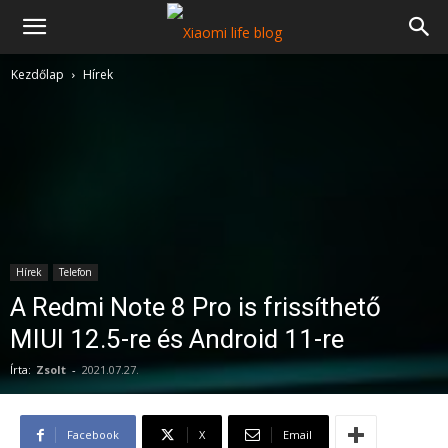
Kezdőlap
Hírek
Hírek
Telefon
A Redmi Note 8 Pro is frissíthető
MIUI 12.5-re és Android 11-re
Írta:
Zsolt
-
2021.07.27.
Facebook
X
Email