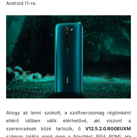
Android 11-re.
Ahogy az lenni szokott, a szoftvercsomag régiónként
eltérő időben válik elérhetővé, aki viszont a
szerencsések közé tartozik, ő
V12.5.2.0.RGGEUXM
számon találja majd meg a frissítést (EEA ROM). Ha