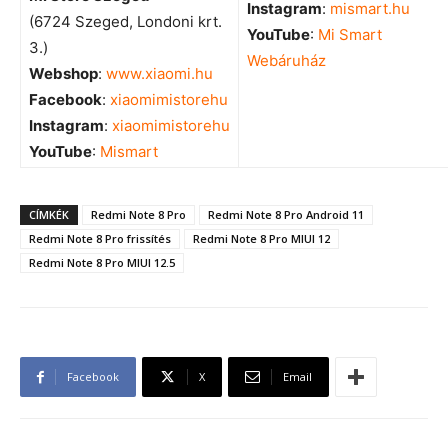
Instagram
:
mismart.hu
(6724 Szeged, Londoni krt.
YouTube
:
Mi Smart
3.)
Webáruház
Webshop
:
www.xiaomi.hu
Facebook
:
xiaomimistorehu
Instagram
:
xiaomimistorehu
YouTube
:
Mismart
CÍMKÉK
Redmi Note 8 Pro
Redmi Note 8 Pro Android 11
Redmi Note 8 Pro frissítés
Redmi Note 8 Pro MIUI 12
Redmi Note 8 Pro MIUI 12.5
Facebook
X
Email