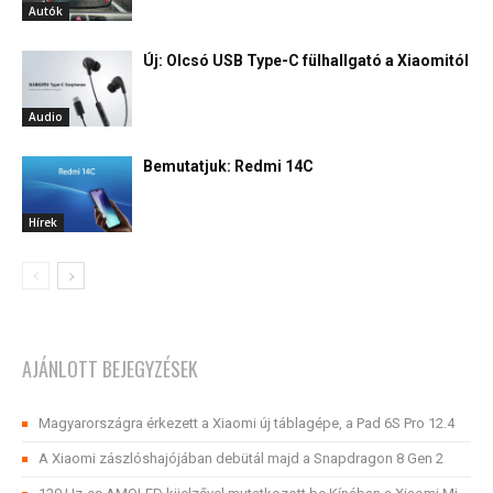
Autók
Új: Olcsó USB Type-C fülhallgató a Xiaomitól
Audio
Bemutatjuk: Redmi 14C
Hírek
AJÁNLOTT BEJEGYZÉSEK
Magyarországra érkezett a Xiaomi új táblagépe, a Pad 6S Pro 12.4
A Xiaomi zászlóshajójában debütál majd a Snapdragon 8 Gen 2