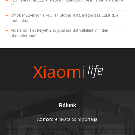
120 Hz-es AMOLED kijelzővel mutatkozott be Kínában a Xiaomi Mi
11
Október 22-én jön a MIUI 11 Global ROM, méghozzá EZEKRE a
mobilokra
Mostantól 1 év helyett 2 év jótállási időt vállalunk minden
okostelefonra!
Rólunk
Az
mStore
hivatalos hírportálja.